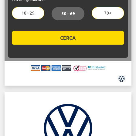
18 - 29
70+
30 - 69
CERCA