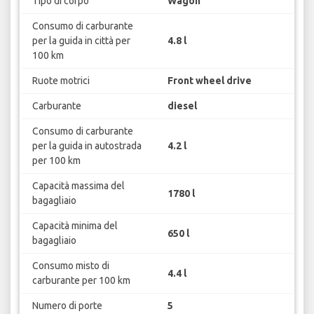
Tipo di corpo
Wagon
Consumo di carburante
per la guida in città per
4.8 l
100 km
Ruote motrici
Front wheel drive
Carburante
diesel
Consumo di carburante
per la guida in autostrada
4.2 l
per 100 km
Capacità massima del
1780 l
bagagliaio
Capacità minima del
650 l
bagagliaio
Consumo misto di
4.4 l
carburante per 100 km
Numero di porte
5