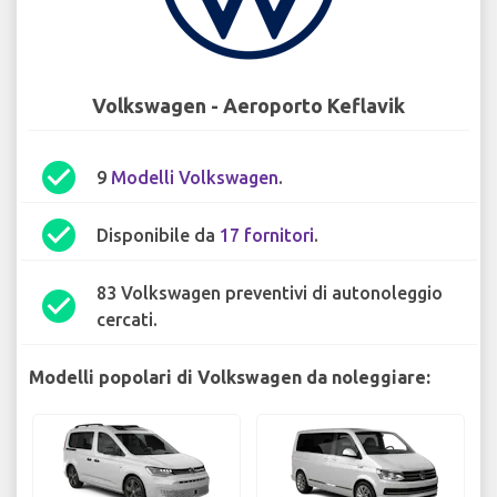
Volkswagen - Aeroporto Keflavik
check_circle
9
Modelli Volkswagen
.
check_circle
Disponibile da
17 fornitori
.
83 Volkswagen preventivi di autonoleggio
check_circle
cercati.
Modelli popolari di Volkswagen da noleggiare: