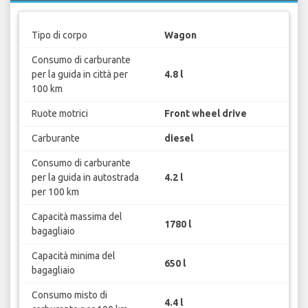
Tipo di corpo
Wagon
Consumo di carburante
per la guida in città per
4.8 l
100 km
Ruote motrici
Front wheel drive
Carburante
diesel
Consumo di carburante
per la guida in autostrada
4.2 l
per 100 km
Capacità massima del
1780 l
bagagliaio
Capacità minima del
650 l
bagagliaio
Consumo misto di
4.4 l