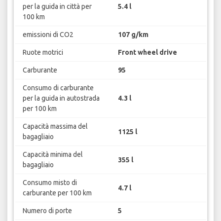
per la guida in città per
5.4 l
100 km
emissioni di CO2
107 g/km
Ruote motrici
Front wheel drive
Carburante
95
Consumo di carburante
per la guida in autostrada
4.3 l
per 100 km
Capacità massima del
1125 l
bagagliaio
Capacità minima del
355 l
bagagliaio
Consumo misto di
4.7 l
carburante per 100 km
Numero di porte
5