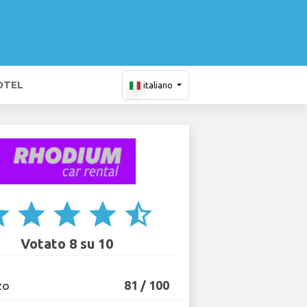
OTEL
italiano
ar
star
star
star
star_half
Votato 8 su 10
81 / 100
ZO