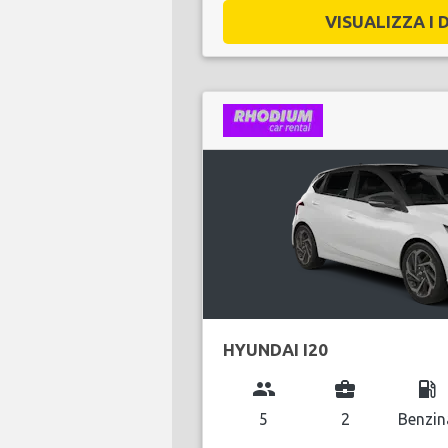
VISUALIZZA I D
HYUNDAI I20
group
business_center
local_gas_station
5
2
Benzin