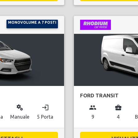
MONOVOLUME A 7 POSTI
FORD TRANSIT
miscellaneous_services
login
group
business_center
na
Manuale
5 Porta
9
4
B