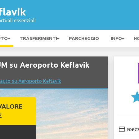
flavik
rtuali essenziali
UTO
TRASFERIMENTI
PARCHEGGIO
INFO
H
M su Aeroporto Keflavik
 auto su Aeroporto Keflavik
st
VALORE
E
credit_card
PREZ