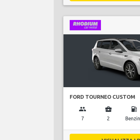
FORD TOURNEO CUSTOM
group
business_center
local_gas_station
7
2
Benzi