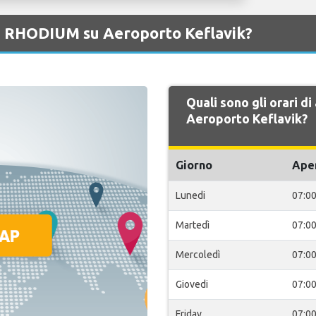
di RHODIUM su Aeroporto Keflavik?
Quali sono gli orari 
Aeroporto Keflavik?
Giorno
Ape
Lunedi
07:0
Martedì
07:0
Mercoledì
07:0
Giovedi
07:0
Friday
07:0