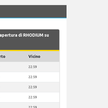
di apertura di RHODIUM su
rto
Vicino
0
22:59
0
22:59
0
22:59
0
22:59
0
22:59