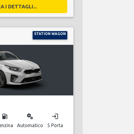
A I DETTAGLI...
STATION WAGON
local_gas_station
miscellaneous_services
login
enzina
Automatico
5 Porta