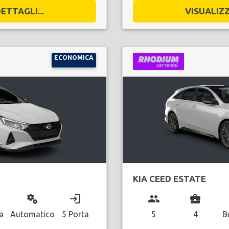
ETTAGLI...
VISUALIZZ
ECONOMICA
KIA CEED ESTATE
miscellaneous_services
login
group
business_center
a
Automatico
5 Porta
5
4
B