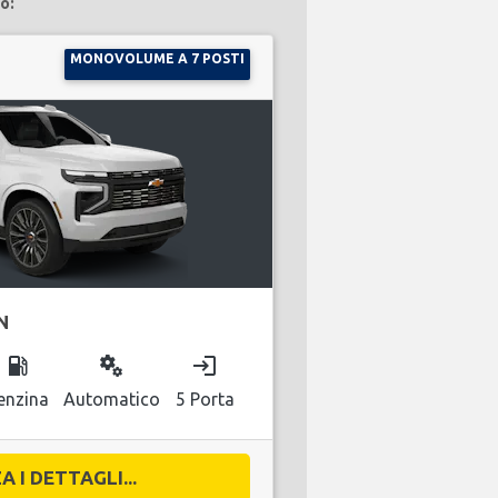
o:
MONOVOLUME A 7 POSTI
N
local_gas_station
miscellaneous_services
login
enzina
Automatico
5 Porta
A I DETTAGLI...