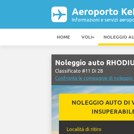
Aeroporto Ke
Informazioni e servizi aeropo
HOME
VOLI
NOLEGGIO A
Noleggio auto RHODIU
Classificato #11 Di 28
Confronta le compagnie di noleggio
NOLEGGIO AUTO DI 
INSUPERABIL
Località di ritiro