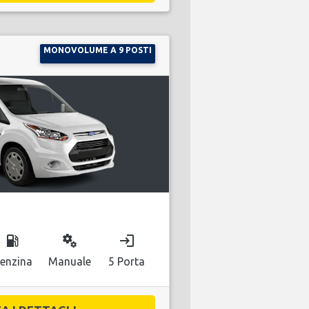
MONOVOLUME A 9 POSTI
local_gas_station
miscellaneous_services
login
enzina
Manuale
5 Porta