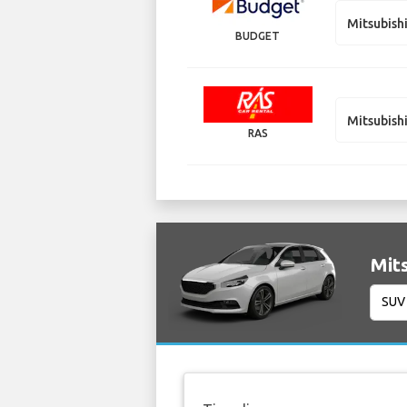
Mitsubish
BUDGET
Mitsubish
RAS
Mits