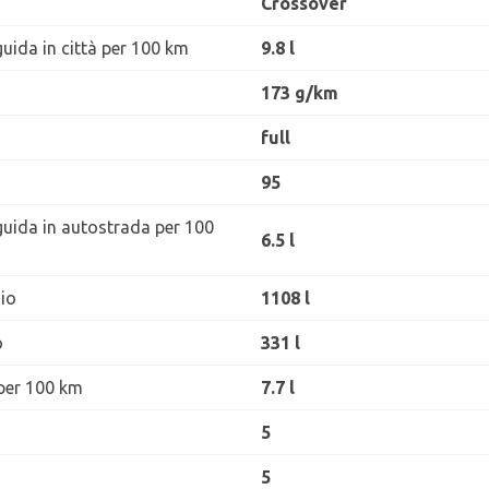
Crossover
uida in città per 100 km
9.8 l
173 g/km
full
95
guida in autostrada per 100
6.5 l
io
1108 l
o
331 l
per 100 km
7.7 l
5
5