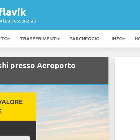
flavik
rtuali essenziali
UTO
TRASFERIMENTI
PARCHEGGIO
INFO
H
shi presso Aeroporto
VALORE
E