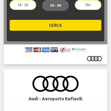
18 - 29
70+
30 - 69
CERCA
Audi - Aeroporto Keflavik