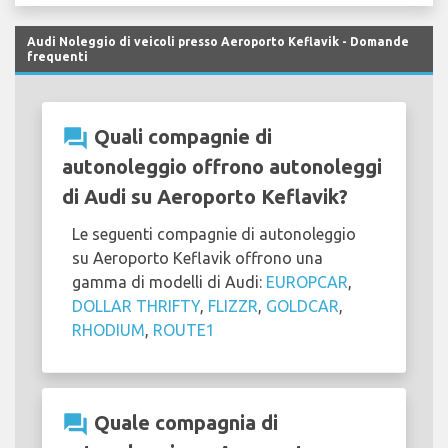
Audi Noleggio di veicoli presso Aeroporto Keflavik - Domande
frequenti
question_answer
Quali compagnie di
autonoleggio offrono autonoleggi
di Audi su Aeroporto Keflavik?
Le seguenti compagnie di autonoleggio
su Aeroporto Keflavik offrono una
gamma di modelli di Audi:
EUROPCAR
,
DOLLAR THRIFTY
,
FLIZZR
,
GOLDCAR
,
RHODIUM
,
ROUTE1
question_answer
Quale compagnia di