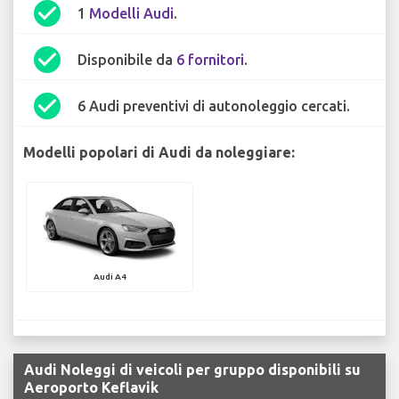
check_circle
1
Modelli Audi
.
check_circle
Disponibile da
6 fornitori
.
check_circle
6 Audi preventivi di autonoleggio cercati.
Modelli popolari di Audi da noleggiare:
Audi A4
Audi Noleggi di veicoli per gruppo disponibili su
Aeroporto Keflavik