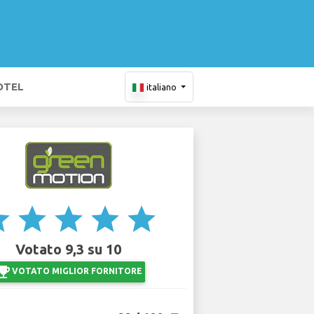
OTEL
italiano
ar
star
star
star
star
Votato 9,3 su 10
ji_events
VOTATO MIGLIOR FORNITORE