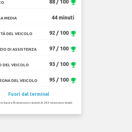
88 / 100
emoji_events
ZO
44 minuti
A MEDIA
92 / 100
emoji_events
TÀ DEL VEICOLO
97 / 100
emoji_events
ZIO DI ASSISTENZA
93 / 100
emoji_events
O DEL VEICOLO
95 / 100
emoji_events
GNA DEL VEICOLO
Fuori dal terminal
 in base a 8 recensioni recenti di 242 recensioni totali.