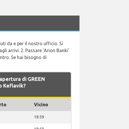
i da e per il nostro ufficio. Si
li arrivi. 2. Passare 'Arion Banki'
ontro. Se hai bisogno di
i apertura di GREEN
 Keflavik?
rto
Vicino
0
18:59
0
18:59