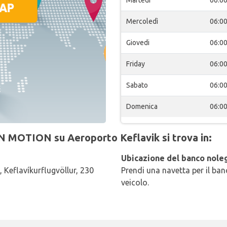
Mercoledì
06:0
Giovedi
06:0
Friday
06:0
Sabato
06:0
Domenica
06:0
N MOTION su Aeroporto Keflavik si trova in:
Ubicazione del banco noleg
 , Keflavíkurflugvöllur, 230
Prendi una navetta per il banc
veicolo.