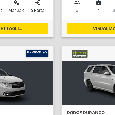
miscellaneous_services
login
group
business_center
na
Manuale
5 Porta
5
4
B
ETTAGLI...
VISUALIZZ
ECONOMICA
DODGE DURANGO