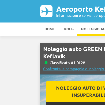
Aeroporto Ke
Informazioni e servizi aeropo
HOME
VOLI
NOLEGGIO A
Noleggio auto GREEN
Keflavik
emoji_events
Classificato #1 Di 28
Confronta le compagnie di noleggio
NOLEGGIO AUTO DI 
INSUPERABIL