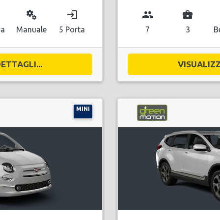
miscellaneous_services
login
group
business_center
na
Manuale
5 Porta
7
3
B
ETTAGLI...
VISUALIZZ
MINI