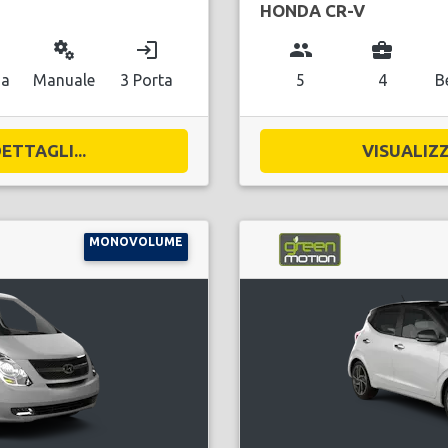
HONDA CR-V
miscellaneous_services
login
group
business_center
na
Manuale
3 Porta
5
4
B
ETTAGLI...
VISUALIZZ
MONOVOLUME