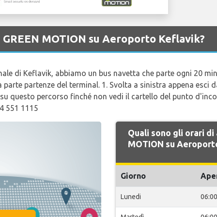
 di GREEN MOTION su Aeroporto Keflavik?
nale di Keflavik, abbiamo un bus navetta che parte ogni 20 minut
 parte partenze del terminal. 1. Svolta a sinistra appena esci dag
i su questo percorso finché non vedi il cartello del punto d'inc
54 551 1115
Quali sono gli orari d
MOTION su Aeroporto
Giorno
Ape
Lunedi
06:0
Martedì
06:0