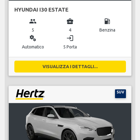
HYUNDAI I30 ESTATE
group
business_center
local_gas_station
5
4
Benzina
miscellaneous_services
login
Automatico
5 Porta
VISUALIZZA I DETTAGLI...
SUV