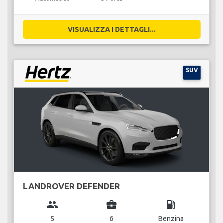
VISUALIZZA I DETTAGLI...
SUV
LANDROVER DEFENDER
group
business_center
local_gas_station
5
6
Benzina