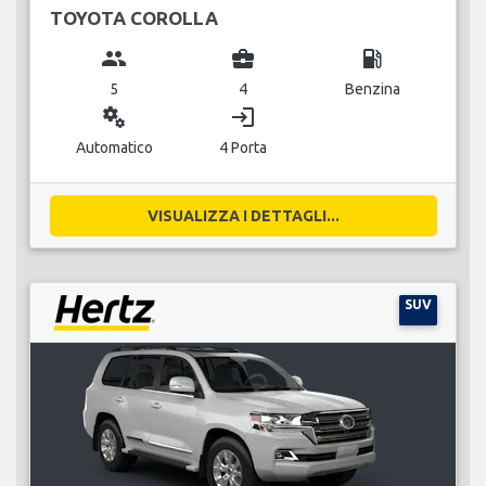
TOYOTA COROLLA
group
business_center
local_gas_station
5
4
Benzina
miscellaneous_services
login
Automatico
4 Porta
VISUALIZZA I DETTAGLI...
SUV