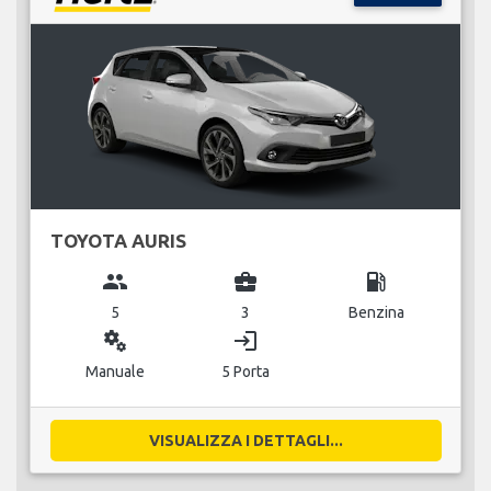
TOYOTA AURIS
group
business_center
local_gas_station
5
3
Benzina
miscellaneous_services
login
Manuale
5 Porta
VISUALIZZA I DETTAGLI...