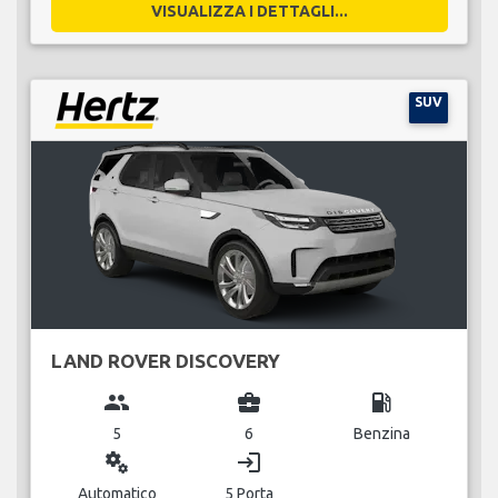
VISUALIZZA I DETTAGLI...
SUV
LAND ROVER DISCOVERY
group
business_center
local_gas_station
5
6
Benzina
miscellaneous_services
login
Automatico
5 Porta