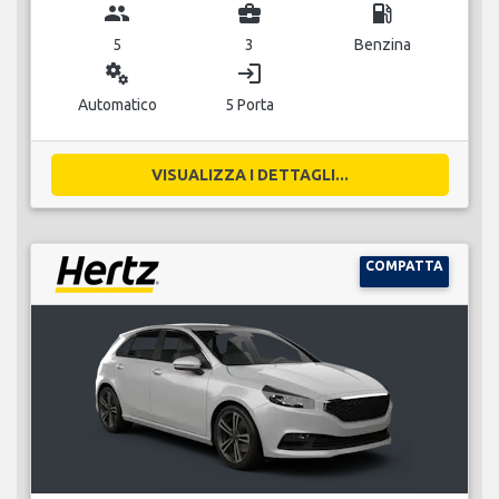
group
business_center
local_gas_station
5
3
Benzina
miscellaneous_services
login
Automatico
5 Porta
VISUALIZZA I DETTAGLI...
COMPATTA