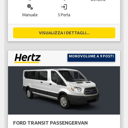
miscellaneous_services
login
Manuale
5 Porta
VISUALIZZA I DETTAGLI...
MONOVOLUME A 9 POSTI
FORD TRANSIT PASSENGERVAN