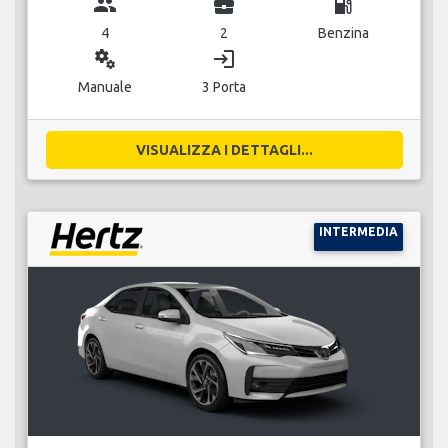
group
business_center
local_gas_station
4
2
Benzina
miscellaneous_services
login
Manuale
3 Porta
VISUALIZZA I DETTAGLI...
INTERMEDIA