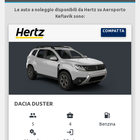
Le auto a noleggio disponibili da Hertz su Aeroporto
Keflavik sono:
COMPATTA
DACIA DUSTER
group
business_center
local_gas_station
5
4
Benzina
miscellaneous_services
login