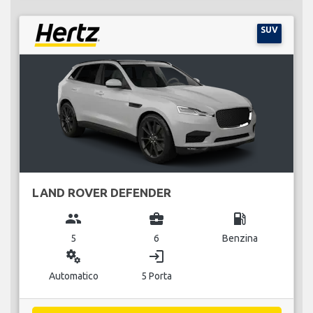
SUV
LAND ROVER DEFENDER
group
business_center
local_gas_station
5
6
Benzina
miscellaneous_services
login
Automatico
5 Porta