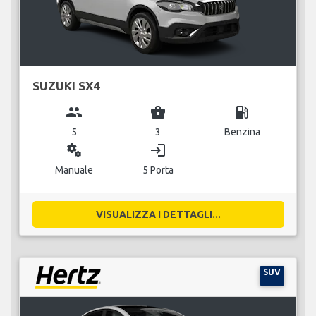
SUZUKI SX4
group
business_center
local_gas_station
5
3
Benzina
miscellaneous_services
login
Manuale
5 Porta
VISUALIZZA I DETTAGLI...
SUV