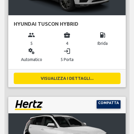
HYUNDAI TUSCON HYBRID
group
business_center
local_gas_station
5
4
Ibrida
miscellaneous_services
login
Automatico
5 Porta
VISUALIZZA I DETTAGLI...
COMPATTA