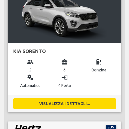
KIA SORENTO
group
business_center
local_gas_station
5
6
Benzina
miscellaneous_services
login
Automatico
4 Porta
VISUALIZZA I DETTAGLI...
SUV