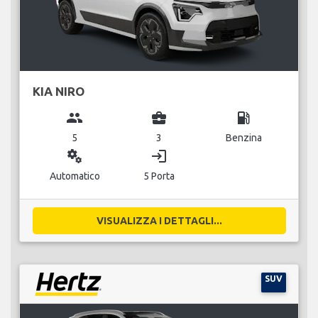
KIA NIRO
group
business_center
local_gas_station
5
3
Benzina
miscellaneous_services
login
Automatico
5 Porta
VISUALIZZA I DETTAGLI...
SUV