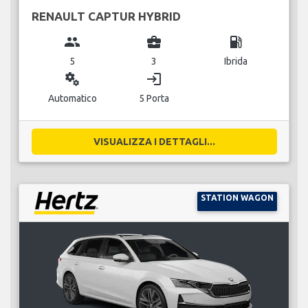
RENAULT CAPTUR HYBRID
group
business_center
local_gas_station
5
3
Ibrida
miscellaneous_services
login
Automatico
5 Porta
VISUALIZZA I DETTAGLI...
STATION WAGON