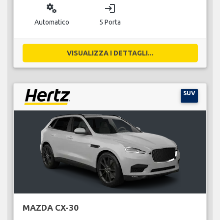
miscellaneous_services
login
Automatico
5 Porta
VISUALIZZA I DETTAGLI...
SUV
MAZDA CX-30