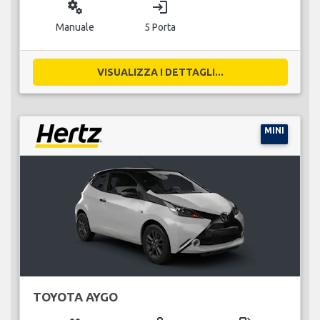
miscellaneous_services
login
Manuale
5 Porta
VISUALIZZA I DETTAGLI...
MINI
TOYOTA AYGO