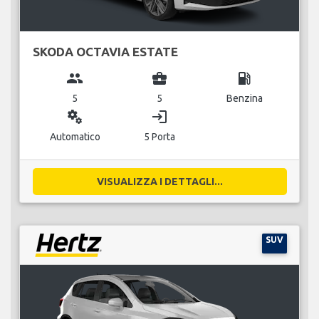
SKODA OCTAVIA ESTATE
group
business_center
local_gas_station
5
5
Benzina
miscellaneous_services
login
Automatico
5 Porta
VISUALIZZA I DETTAGLI...
SUV