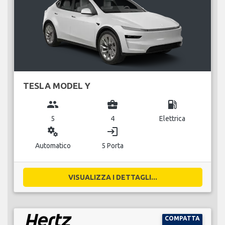
TESLA MODEL Y
group
business_center
local_gas_station
5
4
Elettrica
miscellaneous_services
login
Automatico
5 Porta
VISUALIZZA I DETTAGLI...
COMPATTA