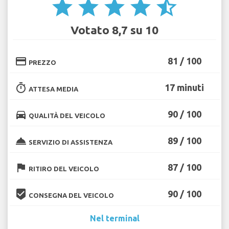
star
star
star
star
star_half
Votato 8,7 su 10
credit_card
81 / 100
PREZZO
timer
17 minuti
ATTESA MEDIA
directions_car
90 / 100
QUALITÀ DEL VEICOLO
room_service
89 / 100
SERVIZIO DI ASSISTENZA
flag
87 / 100
RITIRO DEL VEICOLO
beenhere
90 / 100
CONSEGNA DEL VEICOLO
Nel terminal