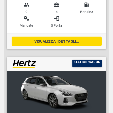
group
business_center
local_gas_station
9
4
Benzina
miscellaneous_services
login
Manuale
5 Porta
VISUALIZZA I DETTAGLI...
STATION WAGON