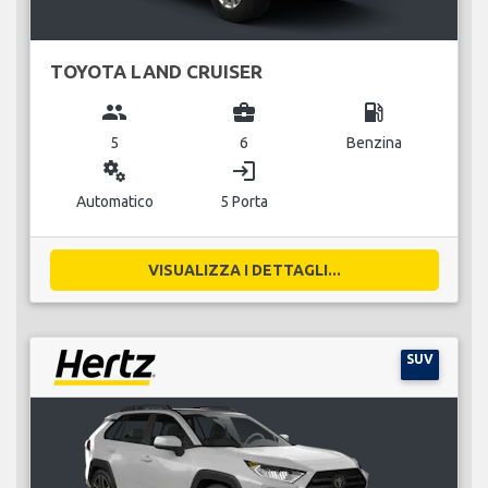
TOYOTA LAND CRUISER
group
business_center
local_gas_station
5
6
Benzina
miscellaneous_services
login
Automatico
5 Porta
VISUALIZZA I DETTAGLI...
SUV