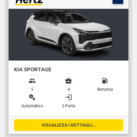
KIA SPORTAGE
group
business_center
local_gas_station
5
4
Benzina
miscellaneous_services
login
Automatico
5 Porta
VISUALIZZA I DETTAGLI...