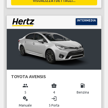
VISUALIZZA I DETTAGLI...
INTERMEDIA
TOYOTA AVENSIS
group
business_center
local_gas_station
5
4
Benzina
miscellaneous_services
login
Manuale
5 Porta