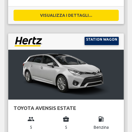
VISUALIZZA I DETTAGLI...
STATION WAGON
TOYOTA AVENSIS ESTATE
group
business_center
local_gas_station
5
5
Benzina