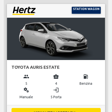
STATION WAGON
TOYOTA AURIS ESTATE
group
business_center
local_gas_station
5
4
Benzina
miscellaneous_services
login
Manuale
5 Porta