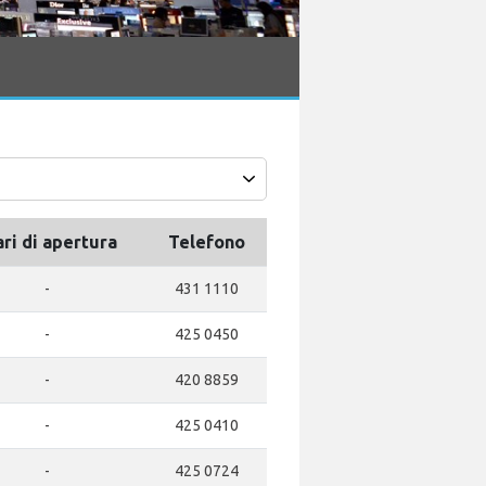
ari di apertura
Telefono
-
431 1110
-
425 0450
-
420 8859
-
425 0410
-
425 0724