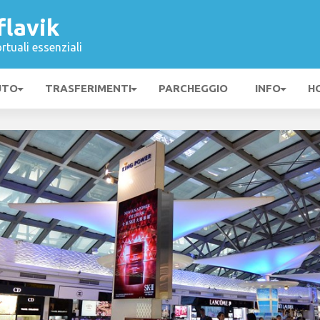
flavik
rtuali essenziali
UTO
TRASFERIMENTI
PARCHEGGIO
INFO
H