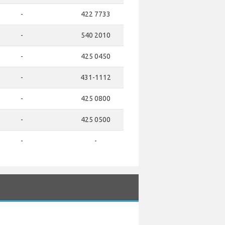
-
422 7733
-
540 2010
-
425 0450
-
431-1112
-
425 0800
-
425 0500
-
-