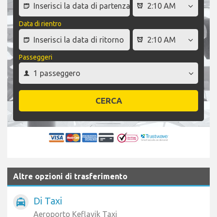
Data di rientro
Passeggeri
CERCA
Altre opzioni di trasferimento
Di Taxi
local_taxi
Aeroporto Keflavik Taxi