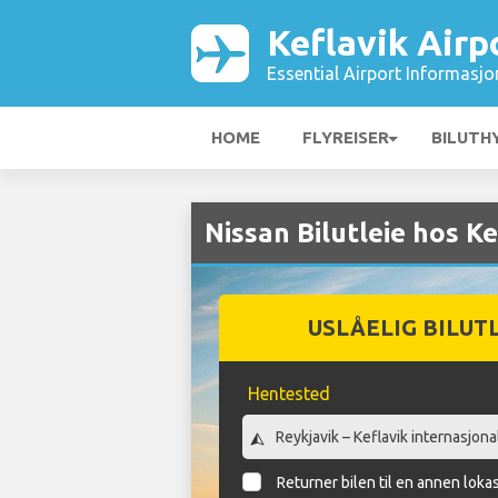
Keflavik Airp
Essential Airport Informasjo
HOME
FLYREISER
BILUTH
Nissan Bilutleie hos Ke
USLÅELIG BILUT
Hentested
Returner bilen til en annen loka