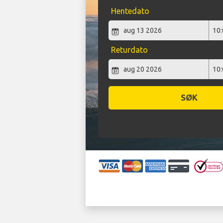
Hentedato
Returdato
SØK