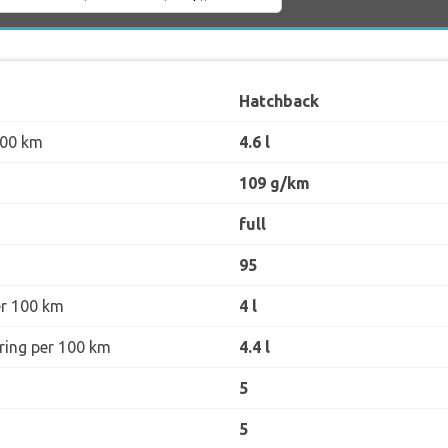
Hatchback
100 km
4.6 l
109 g/km
full
95
er 100 km
4 l
øring per 100 km
4.4 l
5
5