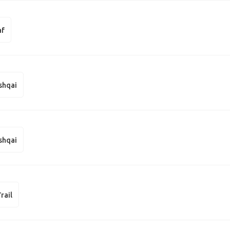
af
shqai
shqai
rail