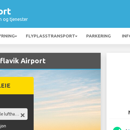
ort
n og tjenester
YRNING
FLYPLASSTRANSPORT
PARKERING
INF
flavik Airport
LEIE
sjon