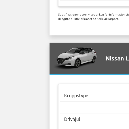
Spesifikasjonene som vises er kun for informasjonsfo
det gitte bilutleiefirmaet på Keflavik Airport.
Nissan L
Kroppstype
Drivhjul