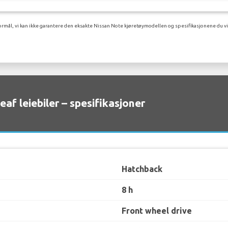
rmål, vi kan ikke garantere den eksakte Nissan Note kjøretøymodellen og spesifikasjonene du vil
eaf leiebiler – spesifikasjoner
Hatchback
8 h
Front wheel drive