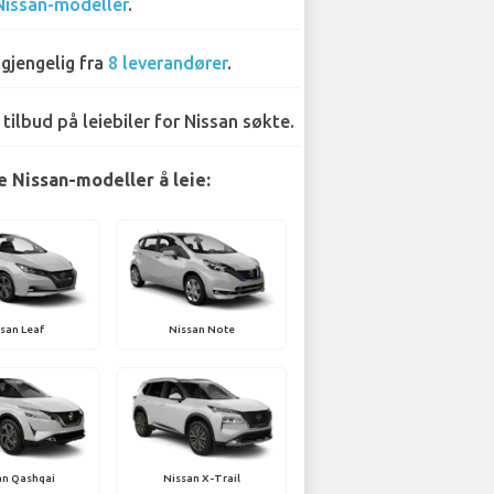
Nissan-modeller
.
lgjengelig fra
8 leverandører
.
 tilbud på leiebiler for Nissan søkte.
 Nissan-modeller å leie:
san Leaf
Nissan Note
an Qashqai
Nissan X-Trail