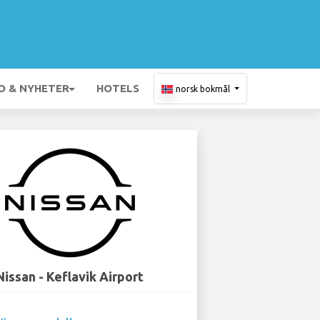
O & NYHETER
HOTELS
norsk bokmål
Nissan - Keflavik Airport