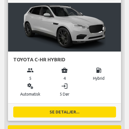
TOYOTA C-HR HYBRID
group
business_center
local_gas_station
5
4
Hybrid
miscellaneous_services
login
Automatisk
5 Dør
SE DETALJER...