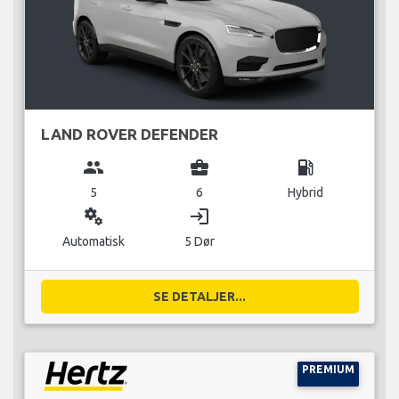
LAND ROVER DEFENDER
group
business_center
local_gas_station
5
6
Hybrid
miscellaneous_services
login
Automatisk
5 Dør
SE DETALJER...
PREMIUM