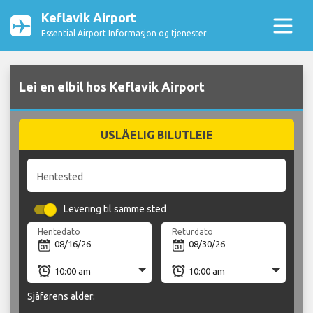
Keflavik Airport
Essential Airport Informasjon og tjenester
Lei en elbil hos Keflavik Airport
USLÅELIG BILUTLEIE
Hentested
Levering til samme sted
Hentedato
Returdato
Sjåførens alder: