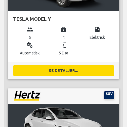
TESLA MODEL Y
group
business_center
local_gas_station
5
4
Elektrisk
miscellaneous_services
login
Automatisk
5 Dør
SE DETALJER...
SUV