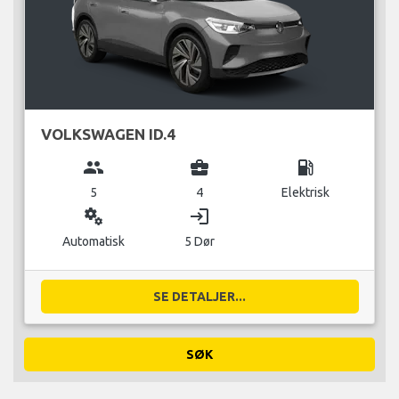
VOLKSWAGEN ID.4
group
business_center
local_gas_station
5
4
Elektrisk
miscellaneous_services
login
Automatisk
5 Dør
SE DETALJER...
SØK