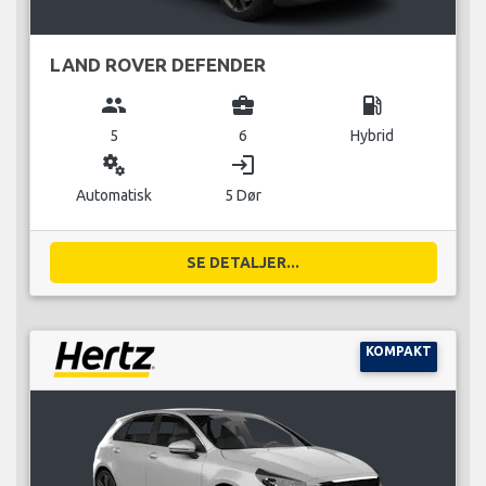
LAND ROVER DEFENDER
group
business_center
local_gas_station
5
6
Hybrid
miscellaneous_services
login
Automatisk
5 Dør
SE DETALJER...
KOMPAKT