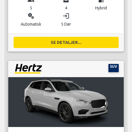
5
4
Hybrid
miscellaneous_services
login
Automatisk
5 Dør
SE DETALJER...
SUV