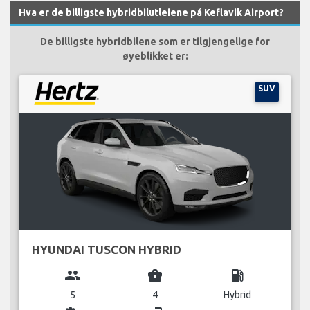
Hva er de billigste hybridbilutleiene på Keflavik Airport?
De billigste hybridbilene som er tilgjengelige for
øyeblikket er:
SUV
HYUNDAI TUSCON HYBRID
group
business_center
local_gas_station
5
4
Hybrid