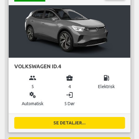
VOLKSWAGEN ID.4
group
business_center
local_gas_station
5
4
Elektrisk
miscellaneous_services
login
Automatisk
5 Dør
SE DETALJER...