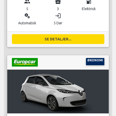
group
business_center
local_gas_station
5
3
Elektrisk
miscellaneous_services
login
Automatisk
5 Dør
SE DETALJER...
ØKONOMI