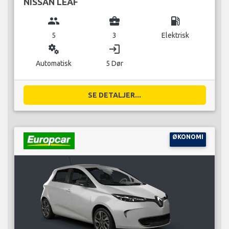
NISSAN LEAF
group
business_center
local_gas_station
5
3
Elektrisk
miscellaneous_services
login
Automatisk
5 Dør
SE DETALJER...
ØKONOMI