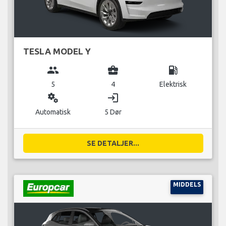
TESLA MODEL Y
group
business_center
local_gas_station
5
4
Elektrisk
miscellaneous_services
login
Automatisk
5 Dør
SE DETALJER...
MIDDELS