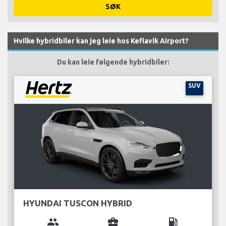
SØK
Hvilke hybridbiler kan jeg leie hos Keflavik Airport?
Du kan leie følgende hybridbiler:
SUV
HYUNDAI TUSCON HYBRID
group
business_center
local_gas_station