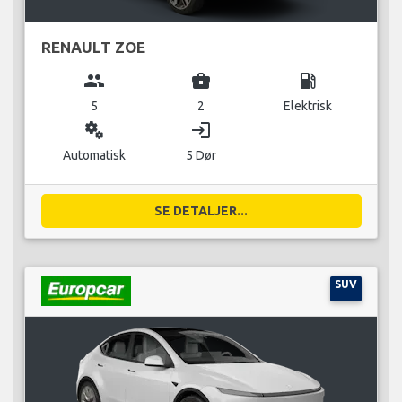
RENAULT ZOE
group
business_center
local_gas_station
5
2
Elektrisk
miscellaneous_services
login
Automatisk
5 Dør
SE DETALJER...
SUV