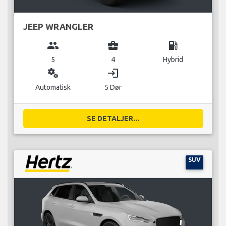
JEEP WRANGLER
group
business_center
local_gas_station
5
4
Hybrid
miscellaneous_services
login
Automatisk
5 Dør
SE DETALJER...
SUV