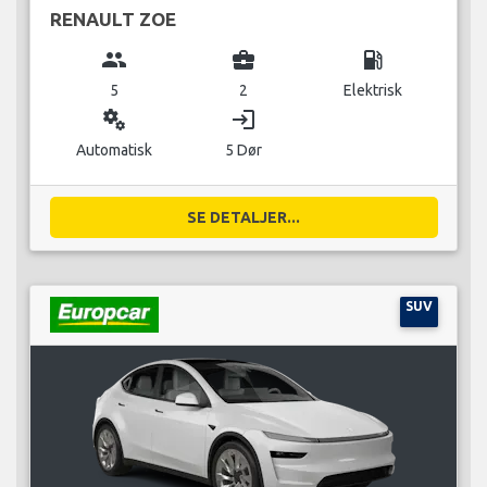
RENAULT ZOE
group
business_center
local_gas_station
5
2
Elektrisk
miscellaneous_services
login
Automatisk
5 Dør
SE DETALJER...
SUV