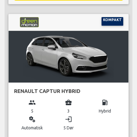
KOMPAKT
RENAULT CAPTUR HYBRID
group
business_center
local_gas_station
5
3
Hybrid
miscellaneous_services
login
Automatisk
5 Dør