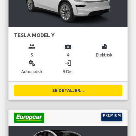
TESLA MODEL Y
group
business_center
local_gas_station
5
4
Elektrisk
miscellaneous_services
login
Automatisk
5 Dør
SE DETALJER...
PREMIUM