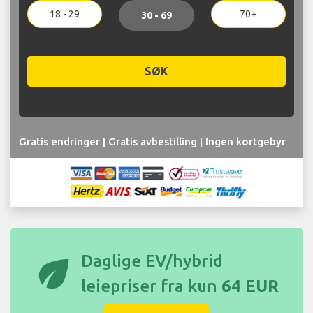
18 - 29
70+
30 - 69
SØK
Gratis endringer | Gratis avbestilling | Ingen kortgebyr
eco
Daglige EV/hybrid
leiepriser fra kun
64 EUR