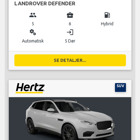
LANDROVER DEFENDER
group
business_center
local_gas_station
5
6
Hybrid
miscellaneous_services
login
Automatisk
5 Dør
SE DETALJER...
SUV