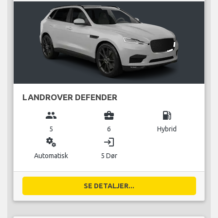
LANDROVER DEFENDER
group
business_center
local_gas_station
5
6
Hybrid
miscellaneous_services
login
Automatisk
5 Dør
SE DETALJER...