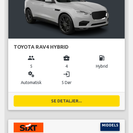
TOYOTA RAV4 HYBRID
group
business_center
local_gas_station
5
4
Hybrid
miscellaneous_services
login
Automatisk
5 Dør
SE DETALJER...
MIDDELS