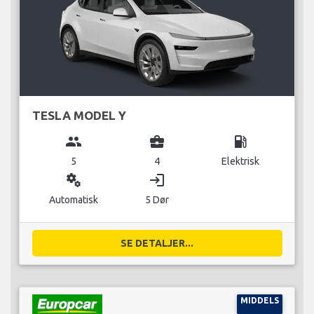
TESLA MODEL Y
group
business_center
local_gas_station
5
4
Elektrisk
miscellaneous_services
login
Automatisk
5 Dør
SE DETALJER...
MIDDELS