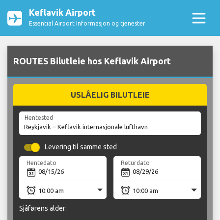
Keflavik Airport
Essential Airport Informasjon og tjenester
ROUTES Bilutleie hos Keflavik Airport
USLÅELIG BILUTLEIE
Hentested
Levering til samme sted
Hentedato
Returdato
Sjåførens alder: