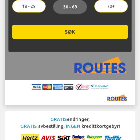
18 - 29
70+
30 - 69
SØK
GRATIS
endringer,
GRATIS
avbestilling,
INGEN
kredittkortgebyr!