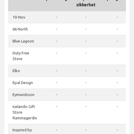
sikkerhet
10-Nov
-
-
-
66 North
-
-
-
Blue Lagoon
-
-
-
Duty Free
-
-
-
Store
Elko
-
-
-
Epal Design
-
-
-
Eymundsson
-
-
-
Icelandic Gift
-
-
-
Store
Rammagerdin
Inspired by
-
-
-