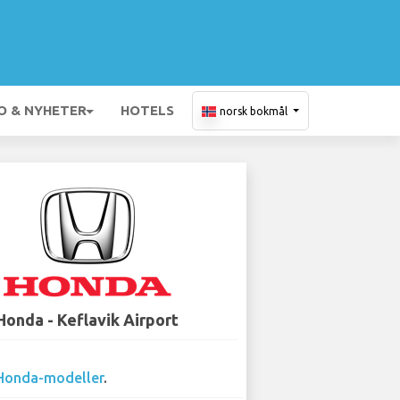
O & NYHETER
HOTELS
norsk bokmål
Honda - Keflavik Airport
Honda-modeller
.