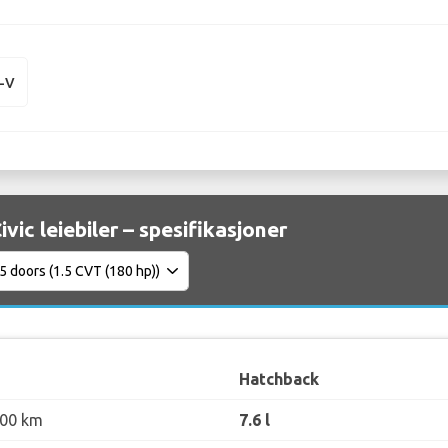
-V
vic leiebiler – spesifikasjoner
Hatchback
100 km
7.6 l