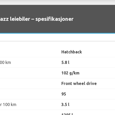
zz leiebiler – spesifikasjoner
Hatchback
100 km
5.8 l
102 g/km
Front wheel drive
95
er 100 km
3.5 l