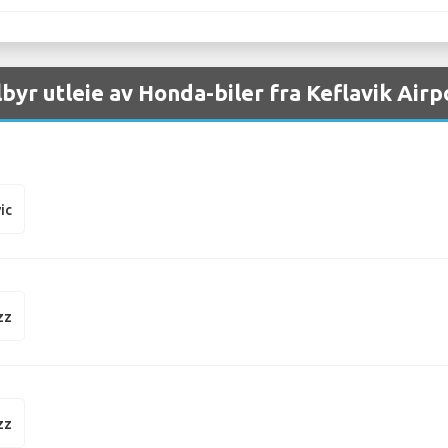
lbyr utleie av Honda-biler fra Keflavik Airp
ic
zz
zz