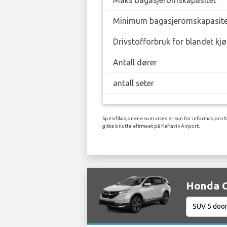
Maks bagasjeromskapasitet
Minimum bagasjeromskapasite
Drivstofforbruk for blandet kj
Antall dører
antall seter
Spesifikasjonene som vises er kun for informasjonsfo
gitte bilutleiefirmaet på Keflavik Airport.
Honda CR