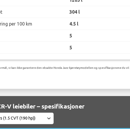
1205 l
t
304 l
øring per 100 km
4.5 l
5
5
rmål, vi kan ikke garantere den eksakte Honda Jazz kjøretøymodellen og spesifikasjonene du vil 
-V leiebiler – spesifikasjoner