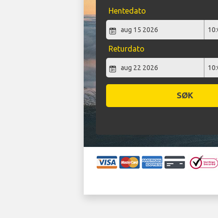
Hentedato
Returdato
SØK