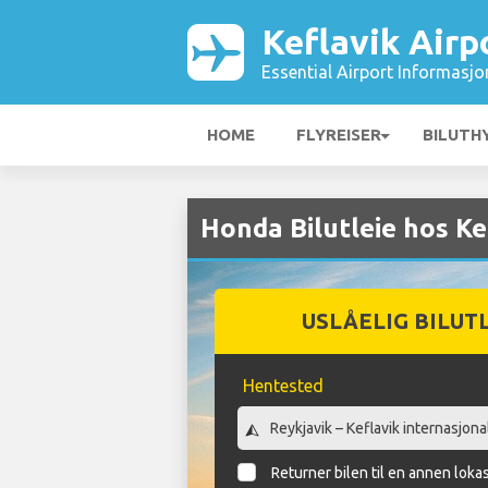
Keflavik Airp
Essential Airport Informasjo
HOME
FLYREISER
BILUTH
Honda Bilutleie hos Ke
USLÅELIG BILUT
Hentested
Returner bilen til en annen loka