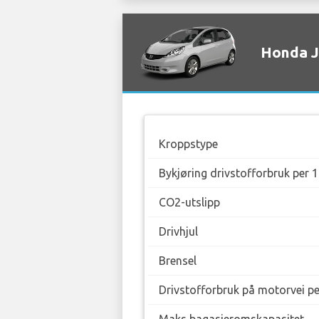
Honda Ja
Kroppstype
Bykjøring drivstofforbruk per 
CO2-utslipp
Drivhjul
Brensel
Drivstofforbruk på motorvei p