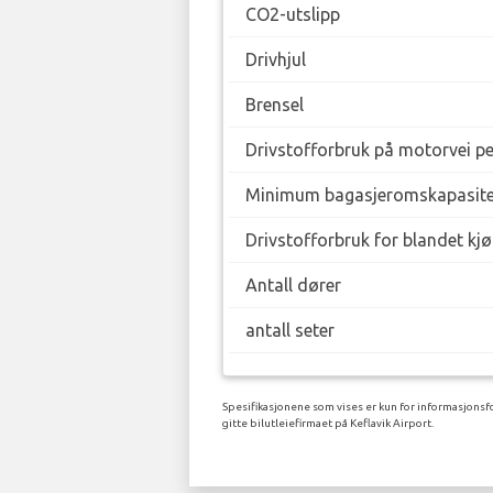
CO2-utslipp
Drivhjul
Brensel
Drivstofforbruk på motorvei p
Minimum bagasjeromskapasite
Drivstofforbruk for blandet kj
Antall dører
antall seter
Spesifikasjonene som vises er kun for informasjonsfo
gitte bilutleiefirmaet på Keflavik Airport.