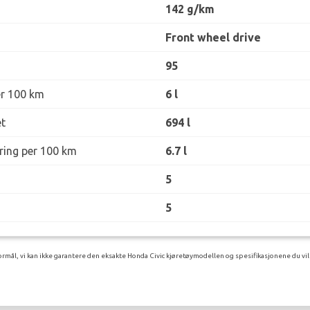
142 g/km
Front wheel drive
95
er 100 km
6 l
t
694 l
øring per 100 km
6.7 l
5
5
rmål, vi kan ikke garantere den eksakte Honda Civic kjøretøymodellen og spesifikasjonene du vil