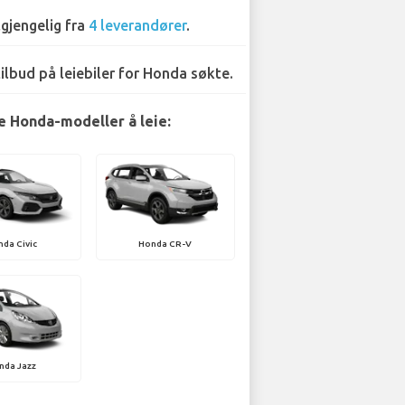
lgjengelig fra
4 leverandører
.
tilbud på leiebiler for Honda søkte.
 Honda-modeller å leie:
da Civic
Honda CR-V
nda Jazz