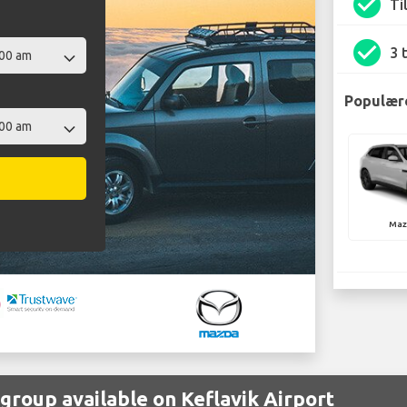
check_circle
Ti
check_circle
3 
Populære
Maz
group available on Keflavik Airport