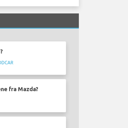
t?
DDCAR
lene fra Mazda?