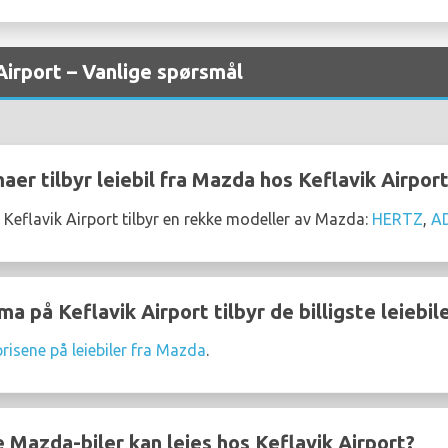
Airport – Vanlige spørsmål
maer tilbyr leiebil fra Mazda hos Keflavik Airpor
 Keflavik Airport tilbyr en rekke modeller av Mazda:
HERTZ
,
A
rma på Keflavik Airport tilbyr de billigste leiebi
prisene på leiebiler fra Mazda
.
 Mazda-biler kan leies hos Keflavik Airport?