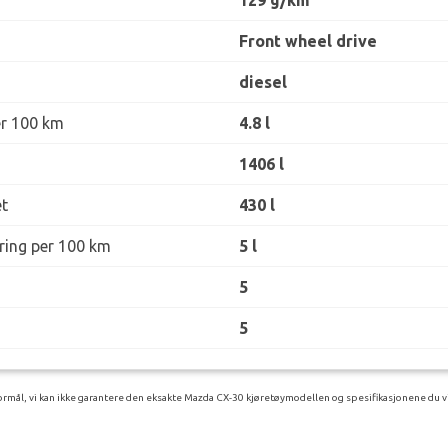
Front wheel drive
diesel
er 100 km
4.8 l
1406 l
t
430 l
øring per 100 km
5 l
5
5
rmål, vi kan ikke garantere den eksakte Mazda CX-30 kjøretøymodellen og spesifikasjonene du vi