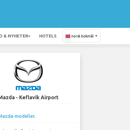
O & NYHETER
HOTELS
norsk bokmål
Mazda - Keflavik Airport
Mazda-modeller
.