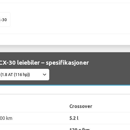
-30
X-30 leiebiler – spesifikasjoner
Crossover
100 km
5.2 l
129 g/km