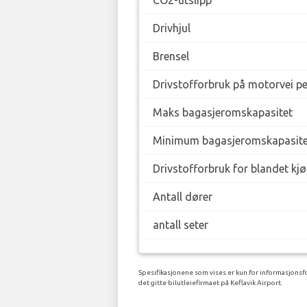
Drivhjul
Brensel
Drivstofforbruk på motorvei p
Maks bagasjeromskapasitet
Minimum bagasjeromskapasite
Drivstofforbruk for blandet kj
Antall dører
antall seter
Spesifikasjonene som vises er kun for informasjonsfo
det gitte bilutleiefirmaet på Keflavik Airport.