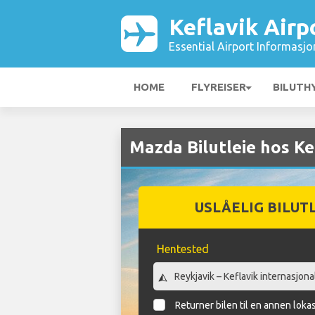
Keflavik Airp
Essential Airport Informasjo
HOME
FLYREISER
BILUTH
Mazda Bilutleie hos Ke
USLÅELIG BILUT
Hentested
Returner bilen til en annen loka