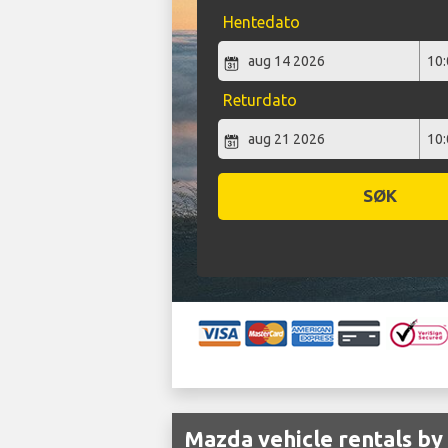
Hentedato
Returdato
SØK
Mazda vehicle rentals by 