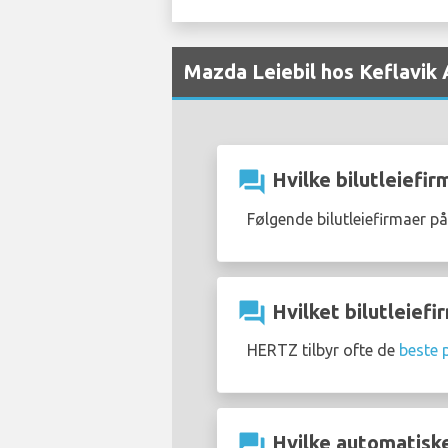
Mazda Leiebil hos Keflavik 
question_answer
Hvilke bilutleiefir
Følgende bilutleiefirmaer på
question_answer
Hvilket bilutleiefi
HERTZ tilbyr ofte de
beste 
question_answer
Hvilke automatiske