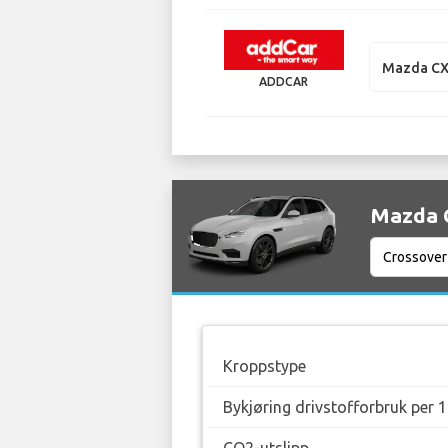
Mazda CX
ADDCAR
Mazda C
Kroppstype
Bykjøring drivstofforbruk per 
CO2-utslipp