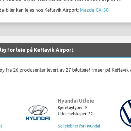
biler kan leies hos Keflavik Airport:
Mazda CX-30
ig for leie på Keflavik Airport
tøy fra 26 produsenter levert av 27 bilutleiefirmaer på Keflavik 
Hyundai Utleie
Kjøretøytyper: 9
Utleieselskaper: 22
ta
Se leiebiler for Hyundai