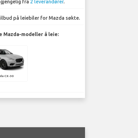
lgjengelig fra
2 leverandører
.
tilbud på leiebiler for Mazda søkte.
 Mazda-modeller å leie:
da CX-30