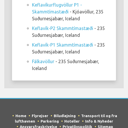
Keflavíkurflugvöllur P1 -
Skammtímastæði
- Kjóavöllur, 235
Suðurnesjabær, Iceland
Keflavík-P2 Skammtímastæði
- 235
Suðurnesjabær, Iceland
Keflavík-P1 Skammtímastæði
- 235
Suðurnesjabær, Iceland
Fálkavöllur
- 235 Suðurnesjabær,
Iceland
Home
Flyrejser
Biludlejning
Transport til og fra
lufthavnen
Parkering
Hoteller
Info & Nyheder
Ansvarsfraskrivelse
Privatlivspolitik
Sitemap