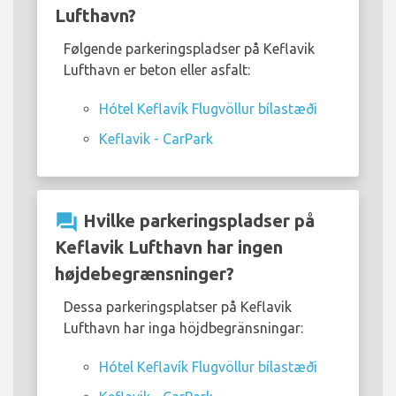
Lufthavn?
Følgende parkeringspladser på Keflavik
Lufthavn er beton eller asfalt:
Hótel Keflavík Flugvöllur bílastæði
Keflavik - CarPark
question_answer
Hvilke parkeringspladser på
Keflavik Lufthavn har ingen
højdebegrænsninger?
Dessa parkeringsplatser på Keflavik
Lufthavn har inga höjdbegränsningar:
Hótel Keflavík Flugvöllur bílastæði