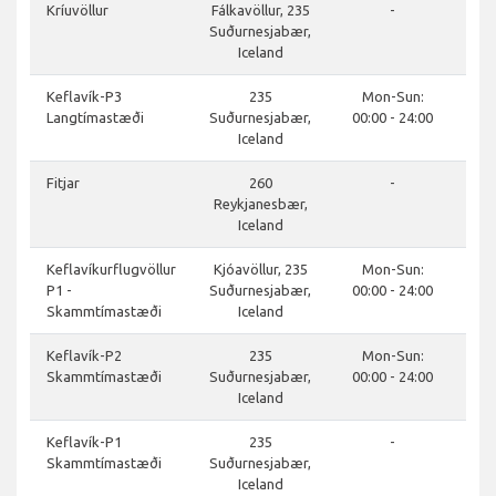
Kríuvöllur
Fálkavöllur, 235
-
Suðurnesjabær,
Iceland
Keflavík-P3
235
Mon-Sun:
Langtímastæði
Suðurnesjabær,
00:00 - 24:00
Iceland
Fitjar
260
-
Reykjanesbær,
Iceland
Keflavíkurflugvöllur
Kjóavöllur, 235
Mon-Sun:
P1 -
Suðurnesjabær,
00:00 - 24:00
Skammtímastæði
Iceland
Keflavík-P2
235
Mon-Sun:
Skammtímastæði
Suðurnesjabær,
00:00 - 24:00
Iceland
Keflavík-P1
235
-
Skammtímastæði
Suðurnesjabær,
Iceland