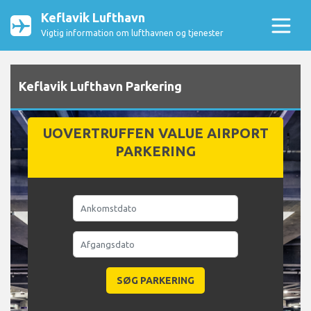
Keflavik Lufthavn
Vigtig information om lufthavnen og tjenester
Keflavik Lufthavn Parkering
UOVERTRUFFEN VALUE AIRPORT
PARKERING