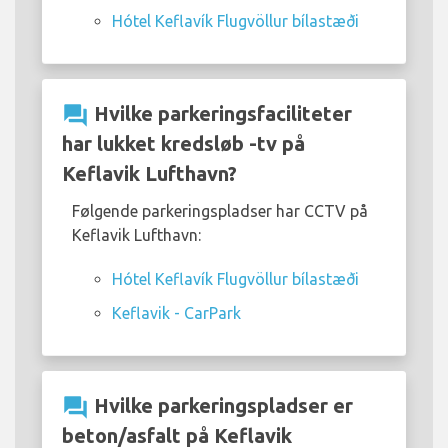
Hótel Keflavík Flugvöllur bílastæði
question_answer
Hvilke parkeringsfaciliteter
har lukket kredsløb -tv på
Keflavik Lufthavn?
Følgende parkeringspladser har CCTV på
Keflavik Lufthavn:
Hótel Keflavík Flugvöllur bílastæði
Keflavik - CarPark
question_answer
Hvilke parkeringspladser er
beton/asfalt på Keflavik