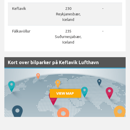
Keflavík
230
-
Reykjanesbær,
Iceland
Fálkavöllur
235
-
Suðurnesjabær,
Iceland
Kort over bilparker på Keflavik Lufthavn