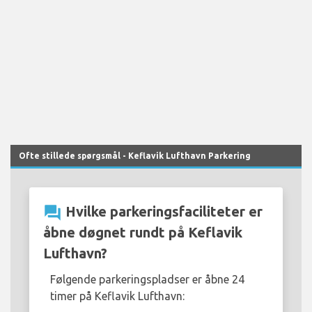
Ofte stillede spørgsmål - Keflavik Lufthavn Parkering
question_answer
Hvilke parkeringsfaciliteter er
åbne døgnet rundt på Keflavik
Lufthavn?
Følgende parkeringspladser er åbne 24
timer på Keflavik Lufthavn: