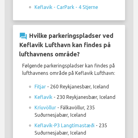
Keflavik - CarPark - 4 Stjerne
question_answer
Hvilke parkeringspladser ved
Keflavik Lufthavn kan findes på
lufthavnens område?
Følgende parkeringspladser kan findes på
lufthavnens område på Keflavik Lufthavn:
Fitjar
- 260 Reykjanesbær, Iceland
Keflavík
- 230 Reykjanesbær, Iceland
Kríuvöllur
- Fálkavöllur, 235
Suðurnesjabær, Iceland
Keflavík-P3 Langtímastæði
- 235
Suðurnesjabær, Iceland