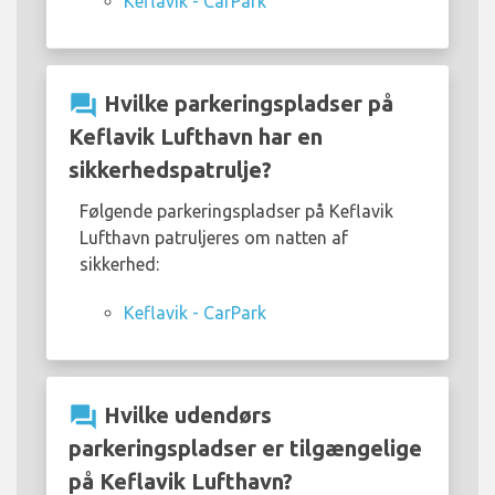
Keflavik - CarPark
question_answer
Hvilke parkeringspladser på
Keflavik Lufthavn har en
sikkerhedspatrulje?
Følgende parkeringspladser på Keflavik
Lufthavn patruljeres om natten af
sikkerhed:
Keflavik - CarPark
question_answer
Hvilke udendørs
parkeringspladser er tilgængelige
på Keflavik Lufthavn?