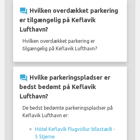
question_answer
Hvilken overdækket parkering
er tilgængelig på Keflavik
Lufthavn?
Hvilken overdækket parkering er
tilgængelig på Keflavik Lufthavn?
question_answer
Hvilke parkeringspladser er
bedst bedømt på Keflavik
Lufthavn?
De bedst bedømte parkeringspladser på
Keflavik Lufthavn er:
Hótel Keflavík Flugvöllur bílastæði -
5 Stjerne