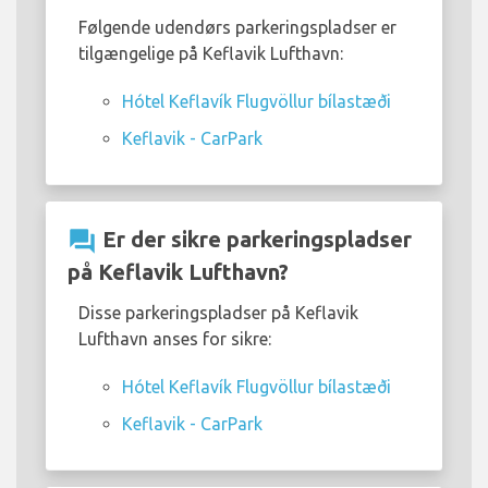
Følgende udendørs parkeringspladser er
tilgængelige på Keflavik Lufthavn:
Hótel Keflavík Flugvöllur bílastæði
Keflavik - CarPark
question_answer
Er der sikre parkeringspladser
på Keflavik Lufthavn?
Disse parkeringspladser på Keflavik
Lufthavn anses for sikre:
Hótel Keflavík Flugvöllur bílastæði
Keflavik - CarPark