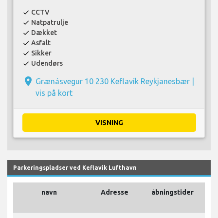
CCTV
check
Natpatrulje
check
Dækket
check
Asfalt
check
Sikker
check
Udendørs
check
place
Grænásvegur 10 230 Keflavík Reykjanesbær |
vis på kort
VISNING
Parkeringspladser ved Keflavik Lufthavn
navn
Adresse
åbningstider
lu