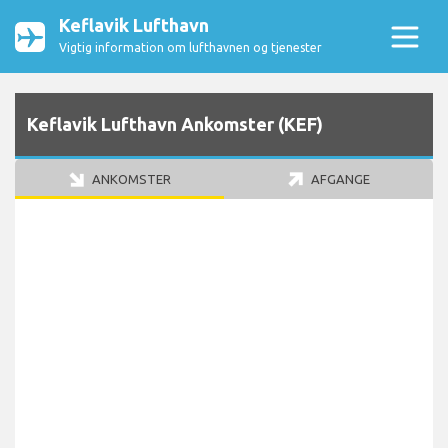
Keflavik Lufthavn
Vigtig information om lufthavnen og tjenester
Keflavik Lufthavn Ankomster (KEF)
ANKOMSTER
AFGANGE