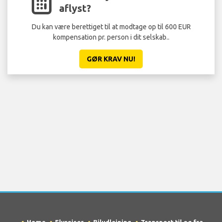
aflyst?
Du kan være berettiget til at modtage op til 600 EUR
kompensation pr. person i dit selskab..
GØR KRAV NU!
Home
Flyrejser
Biludlejning
Transport til og fra