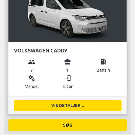
VOLKSWAGEN CADDY
group
business_center
local_gas_station
7
1
Benzin
miscellaneous_services
login
Manuel
5 Dør
VIS DETALJER...
SØG