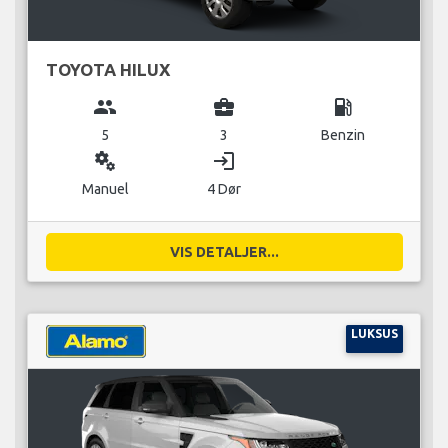
TOYOTA HILUX
group
business_center
local_gas_station
5
3
Benzin
miscellaneous_services
login
Manuel
4 Dør
VIS DETALJER...
LUKSUS