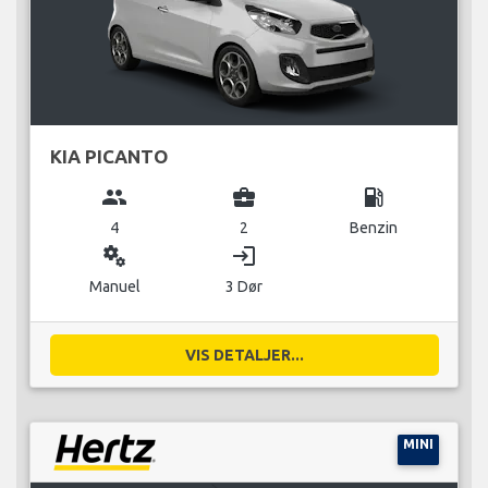
KIA PICANTO
group
business_center
local_gas_station
4
2
Benzin
miscellaneous_services
login
Manuel
3 Dør
VIS DETALJER...
MINI