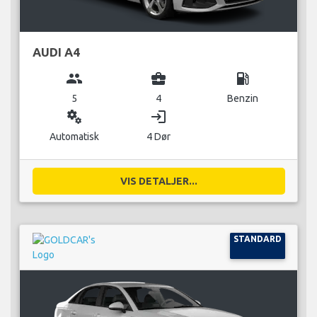
AUDI A4
group
business_center
local_gas_station
5
4
Benzin
miscellaneous_services
login
Automatisk
4 Dør
VIS DETALJER...
STANDARD