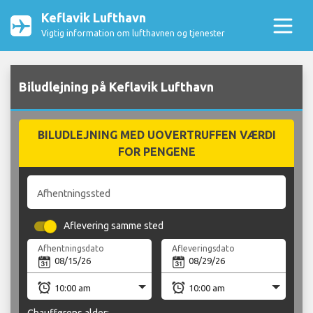
Keflavik Lufthavn
Vigtig information om lufthavnen og tjenester
Biludlejning på Keflavik Lufthavn
BILUDLEJNING MED UOVERTRUFFEN VÆRDI
FOR PENGENE
Afhentningssted
Aflevering samme sted
Afhentningsdato
Afleveringsdato
Chaufførens alder: