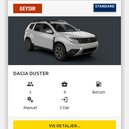
STANDARD
DACIA DUSTER
group
business_center
local_gas_station
5
4
Benzin
miscellaneous_services
login
Manuel
5 Dør
VIS DETALJER...