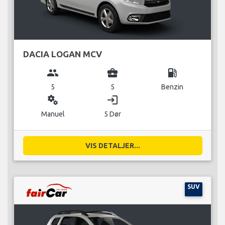
DACIA LOGAN MCV
group
business_center
local_gas_station
5
5
Benzin
miscellaneous_services
login
Manuel
5 Dør
VIS DETALJER...
SUV