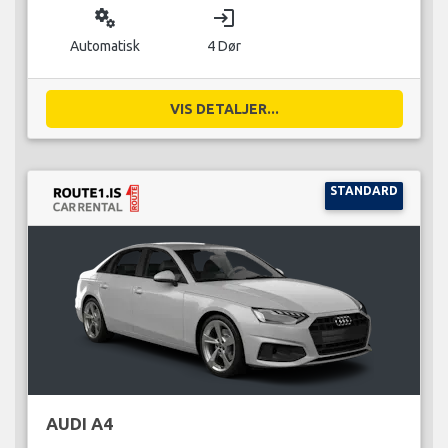
miscellaneous_services
login
Automatisk
4 Dør
VIS DETALJER...
STANDARD
AUDI A4