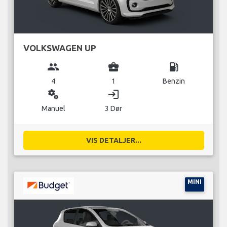
VOLKSWAGEN UP
group
business_center
local_gas_station
4
1
Benzin
miscellaneous_services
login
Manuel
3 Dør
VIS DETALJER...
MINI