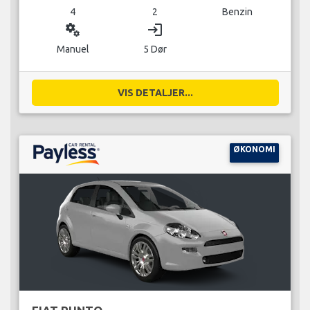
4
2
Benzin
miscellaneous_services
login
Manuel
5 Dør
VIS DETALJER...
ØKONOMI