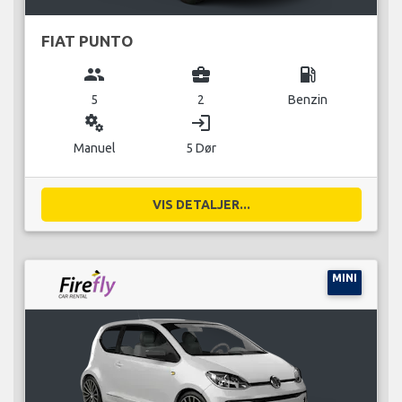
FIAT PUNTO
group
business_center
local_gas_station
5
2
Benzin
miscellaneous_services
login
Manuel
5 Dør
VIS DETALJER...
MINI