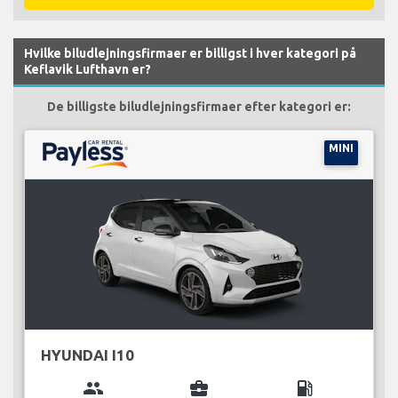
Hvilke biludlejningsfirmaer er billigst i hver kategori på
Keflavik Lufthavn er?
De billigste biludlejningsfirmaer efter kategori er:
MINI
HYUNDAI I10
group
business_center
local_gas_station