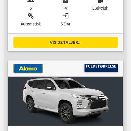
5
4
Elektrisk
miscellaneous_services
login
Automatisk
5 Dør
VIS DETALJER...
FULDSTØRRELSE