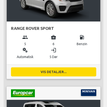
RANGE ROVER SPORT
group
business_center
local_gas_station
5
6
Benzin
miscellaneous_services
login
Automatisk
5 Dør
VIS DETALJER...
MINIVAN