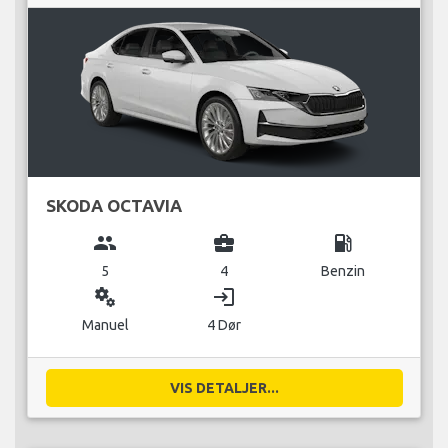
SKODA OCTAVIA
group
business_center
local_gas_station
5
4
Benzin
miscellaneous_services
login
Manuel
4 Dør
VIS DETALJER...