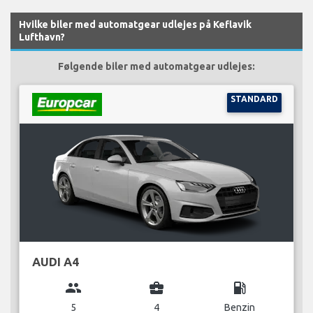
Hvilke biler med automatgear udlejes på Keflavik
Lufthavn?
Følgende biler med automatgear udlejes:
STANDARD
AUDI A4
group
business_center
local_gas_station
5
4
Benzin