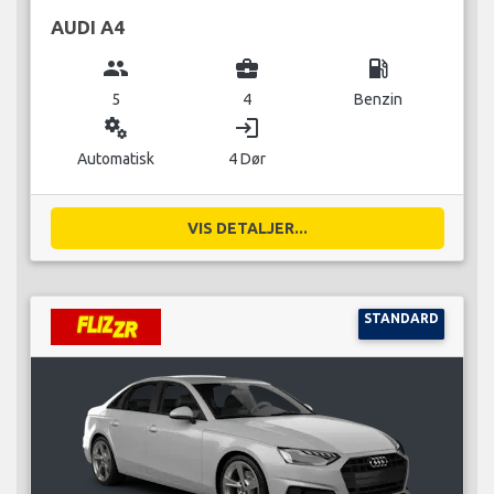
AUDI A4
group
business_center
local_gas_station
5
4
Benzin
miscellaneous_services
login
Automatisk
4 Dør
VIS DETALJER...
STANDARD