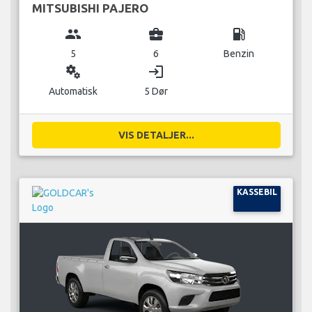
MITSUBISHI PAJERO
group
business_center
local_gas_station
5
6
Benzin
miscellaneous_services
login
Automatisk
5 Dør
VIS DETALJER...
KASSEBIL