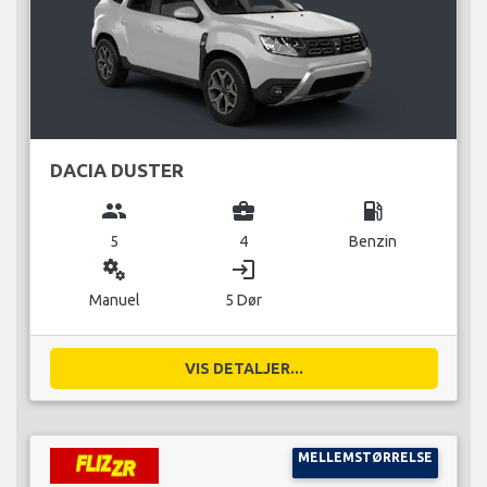
DACIA DUSTER
group
business_center
local_gas_station
5
4
Benzin
miscellaneous_services
login
Manuel
5 Dør
VIS DETALJER...
MELLEMSTØRRELSE