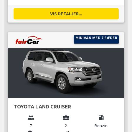
VIS DETALJER...
MINIVAN MED 7 SÆDER
TOYOTA LAND CRUISER
group
business_center
local_gas_station
7
2
Benzin