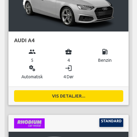
AUDI A4
group
business_center
local_gas_station
5
4
Benzin
miscellaneous_services
login
Automatisk
4 Dør
VIS DETALJER...
STANDARD