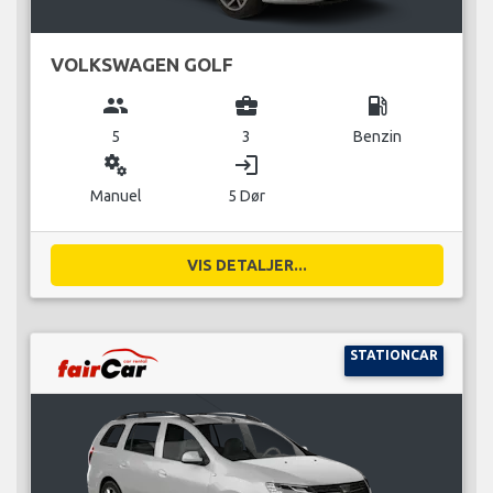
VOLKSWAGEN GOLF
group
business_center
local_gas_station
5
3
Benzin
miscellaneous_services
login
Manuel
5 Dør
VIS DETALJER...
STATIONCAR