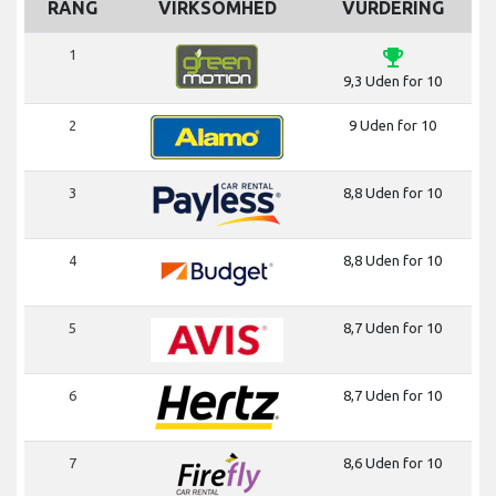
RANG
VIRKSOMHED
VURDERING
emoji_events
1
9,3 Uden for 10
2
9 Uden for 10
3
8,8 Uden for 10
4
8,8 Uden for 10
5
8,7 Uden for 10
6
8,7 Uden for 10
7
8,6 Uden for 10