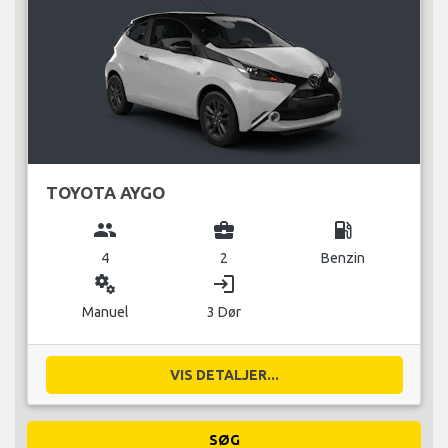
TOYOTA AYGO
group
business_center
local_gas_station
4
2
Benzin
miscellaneous_services
login
Manuel
3 Dør
VIS DETALJER...
SØG