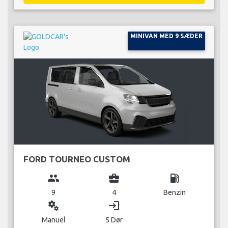
MINIVAN MED 9 SÆDER
FORD TOURNEO CUSTOM
group
business_center
local_gas_station
9
4
Benzin
miscellaneous_services
login
Manuel
5 Dør