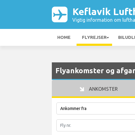
Keflavik Luf
Vigtig information om luftha
HOME
FLYREJSER
BILUDL
Flyankomster og afgan
ANKOMSTER