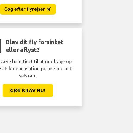
Blev dit fly forsinket
eller aflyst?
være berettiget til at modtage op
 EUR kompensation pr. person i dit
selskab..
GØR KRAV NU!