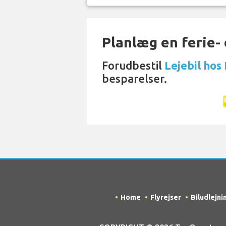
Planlæg en ferie- e
Forudbestil
Lejebil hos
besparelser.
Home
Flyrejser
Biludlejni