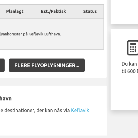
Planlagt
Est./Faktisk
Status
flyankomster på Keflavik Lufthavn.
Du kan 
FLERE FLYOPLYSNINGER...
til 600
thavn
e destinationer, der kan nås via
Keflavik