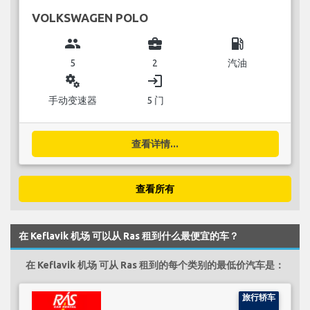
VOLKSWAGEN POLO
group
business_center
local_gas_station
5
2
汽油
miscellaneous_services
login
手动变速器
5 门
查看详情...
查看所有
在 Keflavik 机场 可以从 Ras 租到什么最便宜的车？
在 Keflavik 机场 可从 Ras 租到的每个类别的最低价汽车是：
旅行轿车