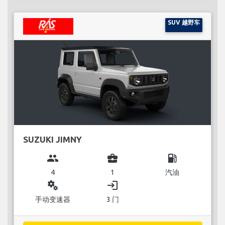
SUV 越野车
SUZUKI JIMNY
group
business_center
local_gas_station
4
1
汽油
miscellaneous_services
login
手动变速器
3 门