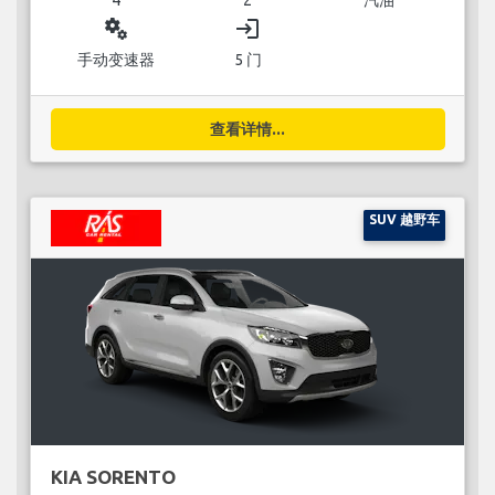
miscellaneous_services
login
手动变速器
5 门
查看详情...
SUV 越野车
KIA SORENTO