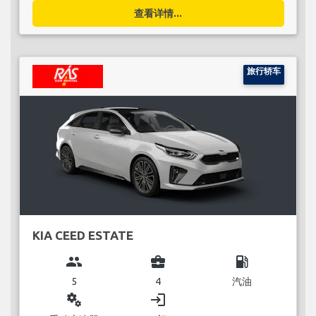
查看详情...
旅行轿车
KIA CEED ESTATE
group
business_center
local_gas_station
5
4
汽油
miscellaneous_services
login