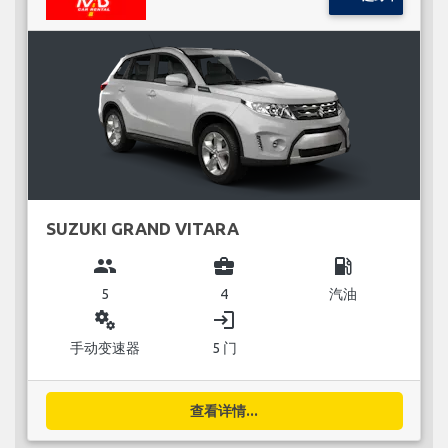
SUZUKI GRAND VITARA
group
business_center
local_gas_station
5
4
汽油
miscellaneous_services
login
手动变速器
5 门
查看详情...