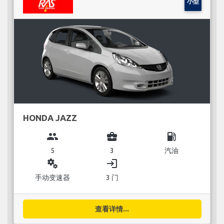
小型
HONDA JAZZ
group
business_center
local_gas_station
5
3
汽油
miscellaneous_services
login
手动变速器
3 门
查看详情...