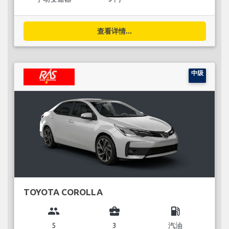
查看详情...
中级
TOYOTA COROLLA
group
business_center
local_gas_station
5
3
汽油