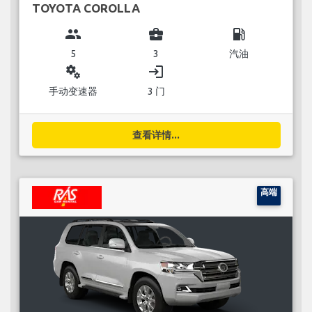
TOYOTA COROLLA
group
business_center
local_gas_station
5
3
汽油
miscellaneous_services
login
手动变速器
3 门
查看详情...
高端