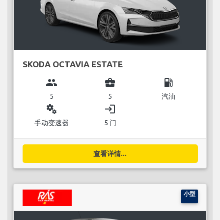
SKODA OCTAVIA ESTATE
group
business_center
local_gas_station
5
5
汽油
miscellaneous_services
login
手动变速器
5 门
查看详情...
小型