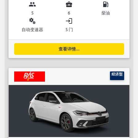
group
business_center
local_gas_station
5
6
柴油
miscellaneous_services
login
自动变速器
5 门
查看详情...
经济型