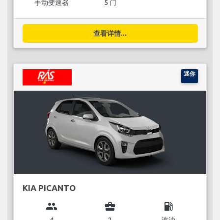
手动变速器
5 门
查看详情...
迷你
KIA PICANTO
group
business_center
local_gas_station
4
2
汽油