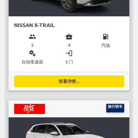
NISSAN X-TRAIL
group
business_center
local_gas_station
5
4
汽油
miscellaneous_services
login
自动变速器
5 门
查看详情...
旅行轿车