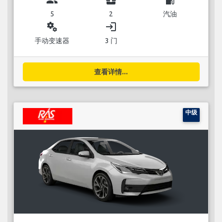
5
2
汽油
miscellaneous_services
login
手动变速器
3 门
查看详情...
中级