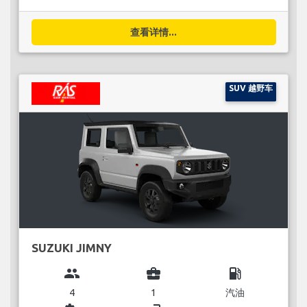
查看详情...
SUV 越野车
SUZUKI JIMNY
group
business_center
local_gas_station
4
1
汽油