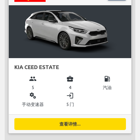
KIA CEED ESTATE
group
business_center
local_gas_station
5
4
汽油
miscellaneous_services
login
手动变速器
5 门
查看详情...