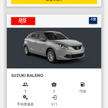
小型
SUZUKI BALENO
group
business_center
local_gas_station
5
3
汽油
miscellaneous_services
login
手动变速器
5 门