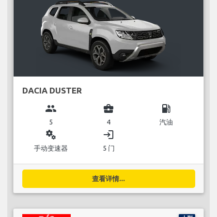
DACIA DUSTER
group
business_center
local_gas_station
5
4
汽油
miscellaneous_services
login
手动变速器
5 门
查看详情...