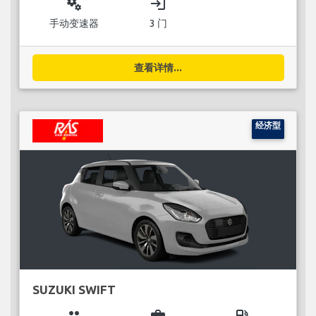
miscellaneous_services
login
手动变速器
3 门
查看详情...
经济型
SUZUKI SWIFT
group
business_center
local_gas_station