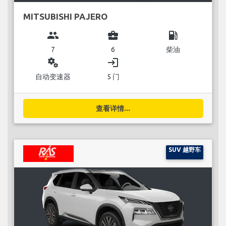
MITSUBISHI PAJERO
group
business_center
local_gas_station
7
6
柴油
miscellaneous_services
login
自动变速器
5 门
查看详情...
SUV 越野车