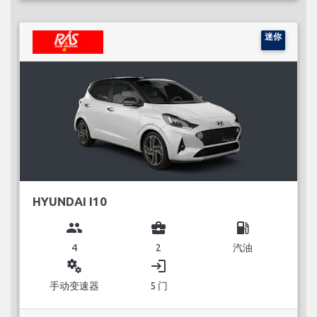
迷你
HYUNDAI I10
group
business_center
local_gas_station
4
2
汽油
miscellaneous_services
login
手动变速器
5 门