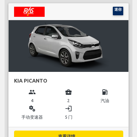
迷你
KIA PICANTO
group
business_center
local_gas_station
4
2
汽油
miscellaneous_services
login
手动变速器
5 门
查看详情...