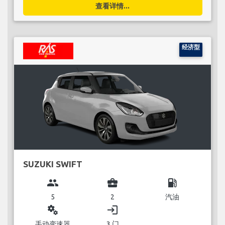
查看详情...
经济型
SUZUKI SWIFT
group
business_center
local_gas_station
5
2
汽油
miscellaneous_services
login
手动变速器
3 门