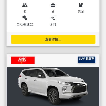
group
business_center
local_gas_station
5
6
汽油
miscellaneous_services
login
自动变速器
5 门
查看详情...
SUV 越野车