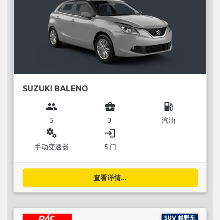
SUZUKI BALENO
group
business_center
local_gas_station
5
3
汽油
miscellaneous_services
login
手动变速器
5 门
查看详情...
SUV 越野车