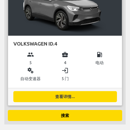
VOLKSWAGEN ID.4
group
business_center
local_gas_station
5
4
电动
miscellaneous_services
login
自动变速器
5 门
查看详情...
搜索