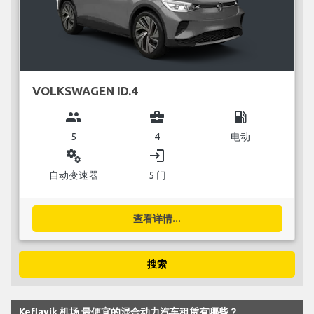
VOLKSWAGEN ID.4
group
business_center
local_gas_station
5
4
电动
miscellaneous_services
login
自动变速器
5 门
查看详情...
搜索
Keflavik 机场 最便宜的混合动力汽车租赁有哪些？