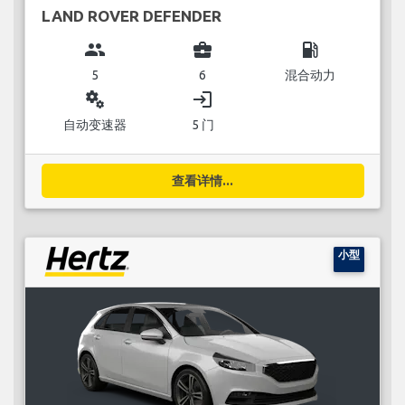
LAND ROVER DEFENDER
group
business_center
local_gas_station
5
6
混合动力
miscellaneous_services
login
自动变速器
5 门
查看详情...
小型