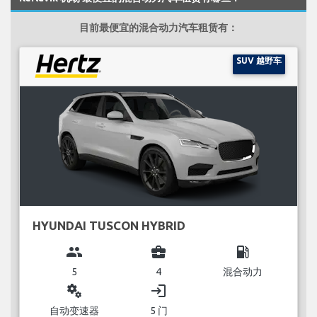
目前最便宜的混合动力汽车租赁有：
SUV 越野车
HYUNDAI TUSCON HYBRID
group
business_center
local_gas_station
5
4
混合动力
miscellaneous_services
login
自动变速器
5 门