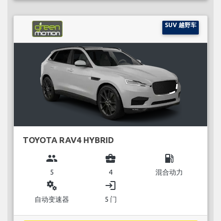
SUV 越野车
TOYOTA RAV4 HYBRID
group
business_center
local_gas_station
5
4
混合动力
miscellaneous_services
login
自动变速器
5 门