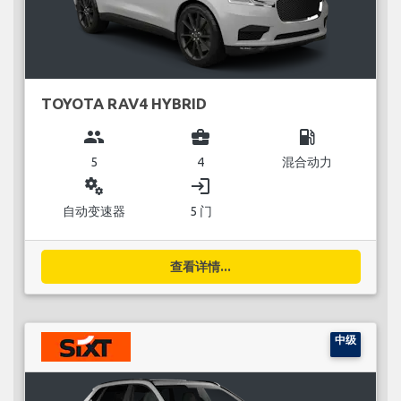
TOYOTA RAV4 HYBRID
group
business_center
local_gas_station
5
4
混合动力
miscellaneous_services
login
自动变速器
5 门
查看详情...
中级