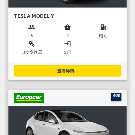
TESLA MODEL Y
group
business_center
local_gas_station
5
4
电动
miscellaneous_services
login
自动变速器
5 门
查看详情...
高端