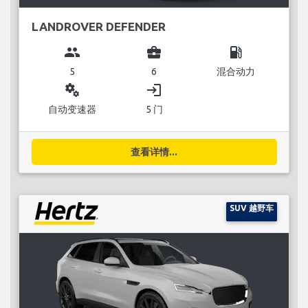
LANDROVER DEFENDER
group
business_center
local_gas_station
5
6
混合动力
miscellaneous_services
login
自动变速器
5 门
查看详情...
SUV 越野车