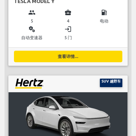
TESLA MODEL Y
group
business_center
local_gas_station
5
4
电动
miscellaneous_services
login
自动变速器
5 门
查看详情...
SUV 越野车