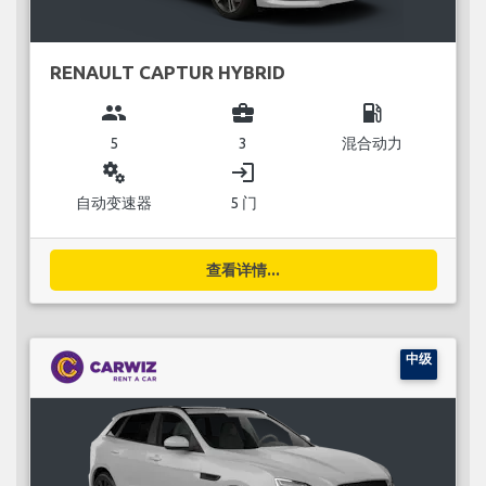
RENAULT CAPTUR HYBRID
group
business_center
local_gas_station
5
3
混合动力
miscellaneous_services
login
自动变速器
5 门
查看详情...
中级