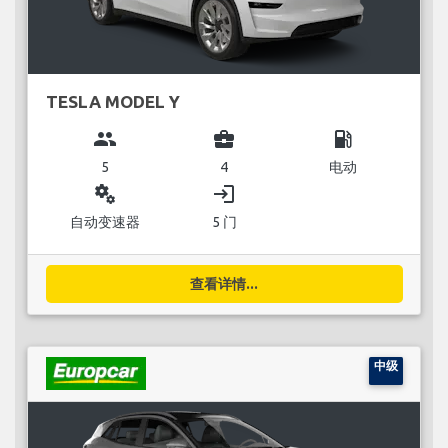
TESLA MODEL Y
group
business_center
local_gas_station
5
4
电动
miscellaneous_services
login
自动变速器
5 门
查看详情...
中级