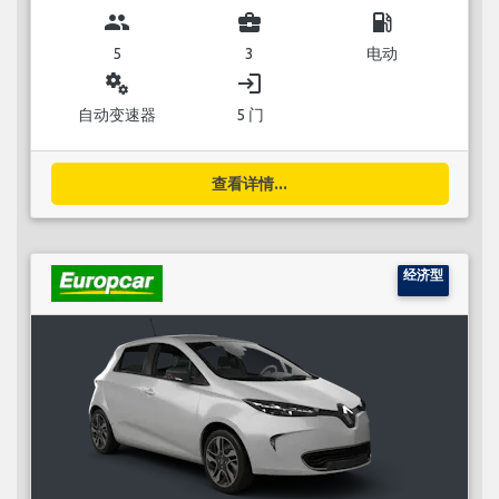
group
business_center
local_gas_station
5
3
电动
miscellaneous_services
login
自动变速器
5 门
查看详情...
经济型