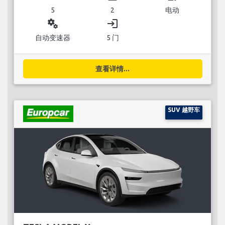
5
2
电动
miscellaneous_services
login
自动变速器
5 门
查看详情...
SUV 越野车