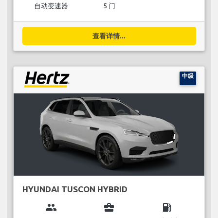
自动变速器
5 门
查看详情...
中级
HYUNDAI TUSCON HYBRID
group
business_center
local_gas_station