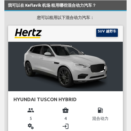
我可以在 Keflavik 机场 租用哪些混合动力汽车？
您可以租用以下混合动力汽车：
SUV 越野车
HYUNDAI TUSCON HYBRID
group
business_center
local_gas_station
5
4
混合动力
miscellaneous_services
login