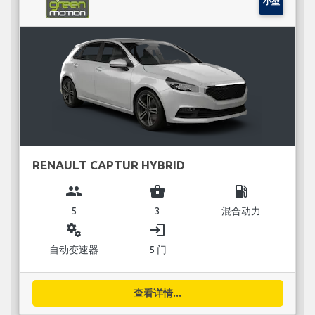
小型
RENAULT CAPTUR HYBRID
group
business_center
local_gas_station
5
3
混合动力
miscellaneous_services
login
自动变速器
5 门
查看详情...