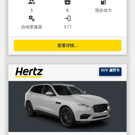
group
business_center
local_gas_station
5
6
混合动力
miscellaneous_services
login
自动变速器
5 门
查看详情...
SUV 越野车