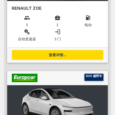
RENAULT ZOE
group
business_center
local_gas_station
5
2
电动
miscellaneous_services
login
自动变速器
5 门
查看详情...
SUV 越野车