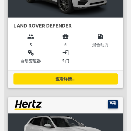
LAND ROVER DEFENDER
group
business_center
local_gas_station
5
6
混合动力
miscellaneous_services
login
自动变速器
5 门
查看详情...
高端