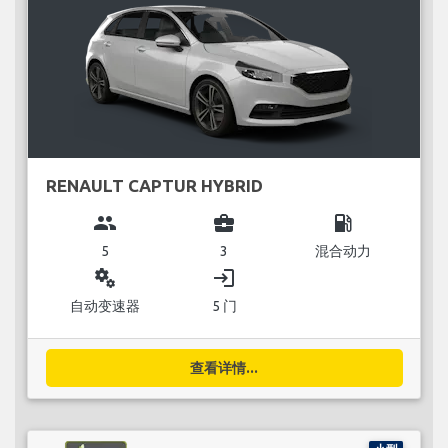
RENAULT CAPTUR HYBRID
group
business_center
local_gas_station
5
3
混合动力
miscellaneous_services
login
自动变速器
5 门
查看详情...