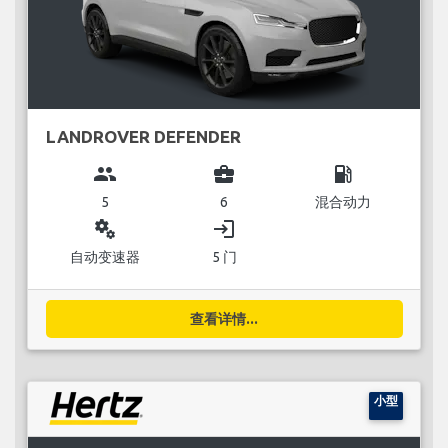
LANDROVER DEFENDER
group
business_center
local_gas_station
5
6
混合动力
miscellaneous_services
login
自动变速器
5 门
查看详情...
小型