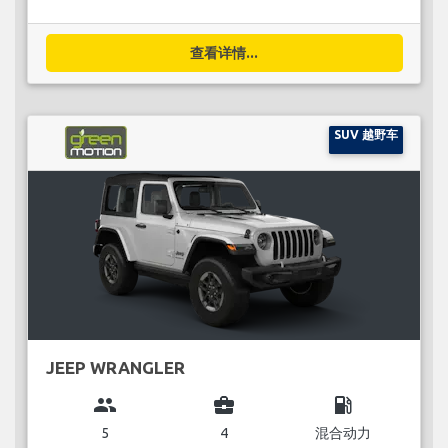
查看详情...
SUV 越野车
JEEP WRANGLER
group
business_center
local_gas_station
5
4
混合动力