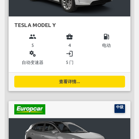
TESLA MODEL Y
group
business_center
local_gas_station
5
4
电动
miscellaneous_services
login
自动变速器
5 门
查看详情...
中级