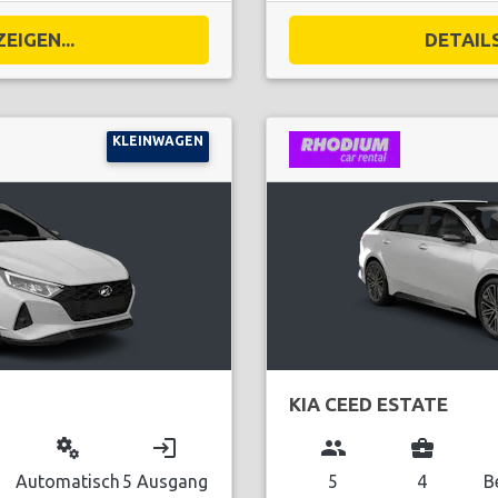
EIGEN...
DETAILS
KLEINWAGEN
KIA CEED ESTATE
miscellaneous_services
login
group
business_center
Automatisch
5 Ausgang
5
4
B