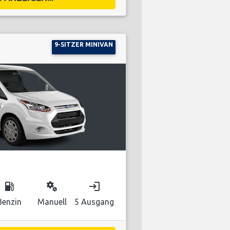
9-SITZER MINIVAN
local_gas_station
miscellaneous_services
login
Benzin
Manuell
5 Ausgang