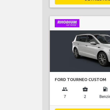
FORD TOURNEO CUSTOM
group
business_center
local_gas_station
7
2
Benzi