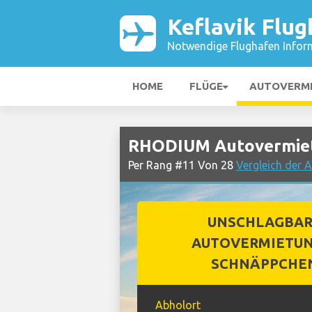
Keflavik Flug
Notwendige Flughafen Infor
HOME
FLÜGE
AUTOVERM
RHODIUM Autovermietu
Per Rang #11 Von 28
Vergleich der 
UNSCHLAGBA
AUTOVERMIETUN
SCHNÄPPCHE
Abholort