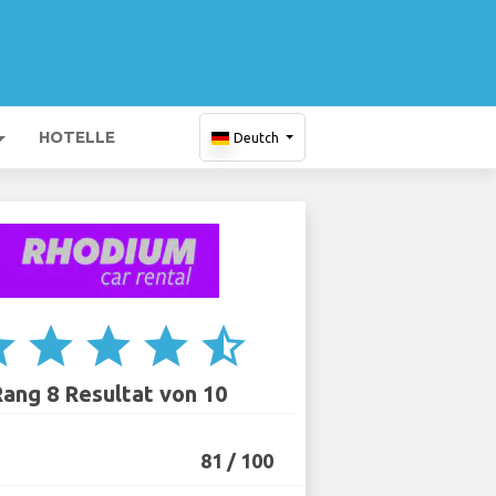
HOTELLE
Deutch
ar
star
star
star
star_half
ang 8 Resultat von 10
81 / 100