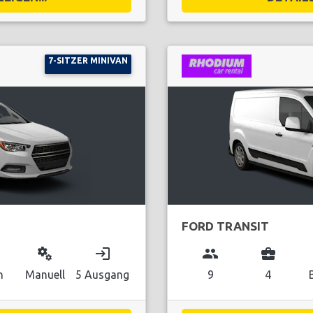
7-SITZER MINIVAN
FORD TRANSIT
miscellaneous_services
login
group
business_center
n
Manuell
5 Ausgang
9
4