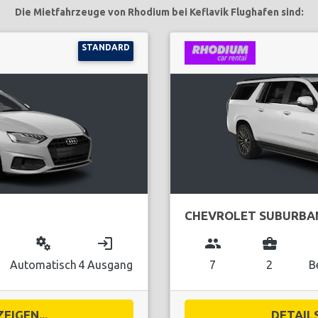
Die Mietfahrzeuge von Rhodium bei Keflavik Flughafen sind:
STANDARD
CHEVROLET SUBURBA
miscellaneous_services
login
group
business_center
Automatisch
4 Ausgang
7
2
B
EIGEN...
DETAILS