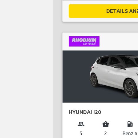
DETAILS ANZ
HYUNDAI I20
group
business_center
local_gas_station
5
2
Benzin