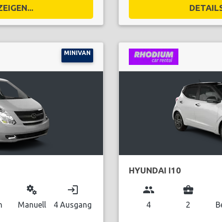
EIGEN...
DETAILS
MINIVAN
HYUNDAI I10
miscellaneous_services
login
group
business_center
n
Manuell
4 Ausgang
4
2
B